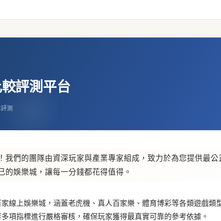
比較評測平台
業評測
！我們的團隊由資深玩家與產業專家組成，致力於為您提供最公
己的娛樂城，讓每一分錢都花得值得。
百家線上娛樂城，涵蓋老虎機、真人百家樂、體育博彩等各類遊戲類
等多項指標進行嚴格審核，確保玩家獲得最真實可靠的參考依據。