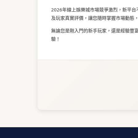
2026年線上娛樂城市場競爭激烈，新平
及玩家真實評價，讓您隨時掌握市場動態
無論您是剛入門的新手玩家，還是經驗豐
驗！