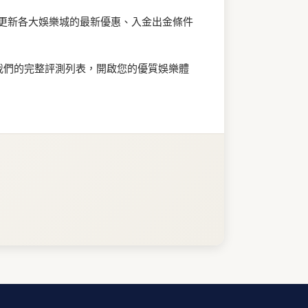
續更新各大娛樂城的最新優惠、入金出金條件
我們的完整評測列表，開啟您的優質娛樂體