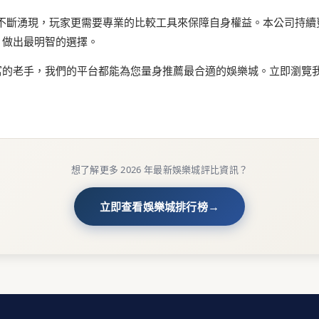
台不斷湧現，玩家更需要專業的比較工具來保障自身權益。本公司持
，做出最明智的選擇。
富的老手，我們的平台都能為您量身推薦最合適的娛樂城。立即瀏覽
想了解更多 2026 年最新娛樂城評比資訊？
立即查看娛樂城排行榜