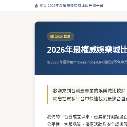
🏠 首頁
2026年最權威娛樂城比較評測平台
›
🎰 2026 推薦
2026年最權威娛樂城
📅
✍️
🔍
2026 年最新更新
casinobest.tw 編輯團隊
專
歡迎來到台灣最專業的娛樂城比較網
助您在眾多平台中快速找到最適合自
我們的平台自成立以來，已累積評測超過
公平性、客服品質、優惠活動及安全認證