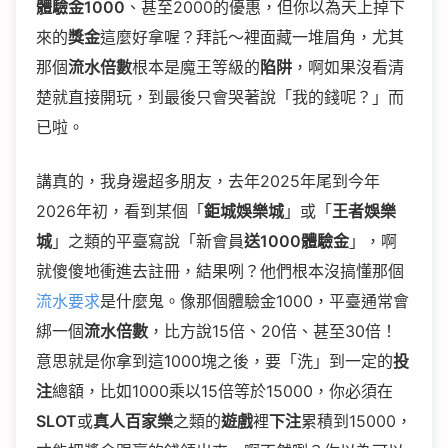
體驗金1000
、甚至2000的優惠，但你以為天上掉下
來的
獎金
這麼好拿喔？拜託～裡面藏一堆眉角，尤其
那個
流水倍數
根本是魔王等級的
陷阱
，啊如果沒看清
楚就直接開玩，到最後只會哭著說「我的錢呢？」而
已啦。
講真的，我身邊超多朋友，去年2025年尾到今年
2026年初，看到某個「
鉅城娛樂城
」或「
王者娛樂
城
」之類的平臺寫說「新會員
送1000
體驗金
」，啊
就傻傻地衝進去註冊，結果咧？他們根本沒搞懂那個
流水要求
是什麼鬼。像那個體驗金1000，平臺通常會
綁一個
流水
倍數
，比方說15倍、20倍、甚至30倍！
意思就是你拿到這1000塊之後，要「洗」到一定的
投
注
總額，比如1000乘以15倍等於15000，你必須在
SLOT
或
真人百家樂
之類的
遊戲
裡
下注
累積到15000，