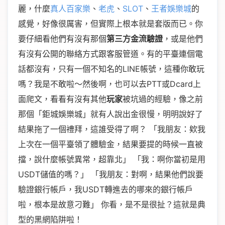
麗，什麼
真人百家樂
、
老虎
、
SLOT
、
王者娛樂城
的
感覺，好像很厲害，但實際上根本就是套版而已。你
要仔細看他們有沒有那個
第三方金流驗證
，或是他們
有沒有公開的聯絡方式跟客服管道。有的平臺連個電
話都沒有，只有一個不知名的LINE帳號，這種你敢玩
嗎？我是不敢啦～然後啊，也可以去PTT或Dcard上
面爬文，看看有沒有其他
玩家
被坑過的經驗，像之前
那個「鉅城娛樂城」就有人說出金很慢，明明說好了
結果拖了一個禮拜，這誰受得了啊？ 「我朋友：欸我
上次在一個平臺領了體驗金，結果要提的時候一直被
擋，說什麼帳號異常，超靠北」 「我：啊你當初是用
USDT儲值的嗎？」 「我朋友：對啊，結果他們說要
驗證銀行帳戶，我USDT轉進去的哪來的銀行帳戶
啦，根本是故意刁難」 你看，是不是很扯？這就是典
型的黑網陷阱啦！