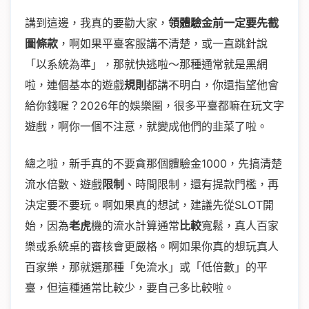
講到這邊，我真的要勸大家，
領體驗金前一定要先截
圖條款
，啊如果平臺客服講不清楚，或一直跳針說
「以系統為準」，那就快逃啦～那種通常就是黑網
啦，連個基本的遊戲
規則
都講不明白，你還指望他會
給你錢喔？2026年的娛樂圈，很多平臺都嘛在玩文字
遊戲，啊你一個不注意，就變成他們的韭菜了啦。
總之啦，新手真的不要貪那個體驗金1000，先搞清楚
流水倍數、遊戲
限制
、時間限制，還有提款門檻，再
決定要不要玩。啊如果真的想試，建議先從SLOT開
始，因為
老虎
機的流水計算通常
比較
寬鬆，真人百家
樂或系統桌的審核會更嚴格。啊如果你真的想玩真人
百家樂，那就選那種「免流水」或「低倍數」的平
臺，但這種通常比較少，要自己多比較啦。