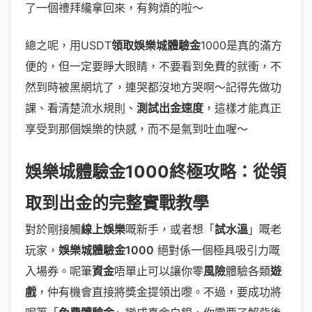
了一個禮拜纔拿回來，有夠煩的啦～
總之呢，用USDT
領取娛樂城體驗金
1000是真的滿方
便的，但一定要睜大眼睛，不要看到免費的就衝，不
然到時被黑網坑了，連哭都沒地方哭啊～記得先做功
課、看清楚流水規則、
測試
出金速度
，這樣才能真正
享受到那個娛樂的快感，而不是氣到吐血喔～
娛樂城體驗金1000終極攻略：從
領
取
到
出金
的完整實戰教學
對於剛接觸
線上娛樂
嘅新手，或者想「
試水溫
」嘅老
玩家，
娛樂城體驗金1000
絕對係一個極具吸引力嘅
入場券。呢筆
資金
唔單止可以讓你零
風險
體驗各類
遊
戲
，仲有機會直接將獎金提領出嚟。不過，要成功將