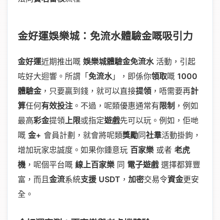
金好運娛樂城
：
免流水
體驗金嘅吸引力
金好運
近期推出嘅
娛樂城體驗金免流水
活動，引起
咗好大迴響。所謂「
免流水
」，即係你
領取
嘅
1000
體驗金
，只要贏到錢，就可以直接
提領
，唔需要再
計
算
任何
有效投注
。不過，呢類優惠通常有
限制
，例如
最高
彩金
提領
上限
或指定
遊戲
先可以玩。例如，佢哋
嘅
金+
會員計劃，就會將呢類
獎勵
同
社羣
活動掛鉤，
增加玩家忠誠度。如果你鍾意玩
百家樂
或者
老虎
機
，呢個平台嘅
線上百家樂
同
電子遊戲
選擇都算豐
富，而且
金流
系統
支援
USDT
，
加密
交易令
資金
更安
全。