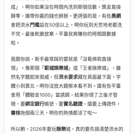
成」，啊你如果沒在時間內洗到那個倍數，獎金直接
歸零，連帶你贏的錢也掰掰。更誇張的是，有些
黑網
會把流水
門檻
設在50倍以上，啊你玩到天荒地老都洗
不完，最後乾脆放棄，平臺就爽賺你的時間跟數據
啦。
我跟你說，新手最常踩的雷就是「沒看條款直接
領」。像那個「
鉅城
娛樂城
」或「王者娛樂城」，雖
然名字聽起來很威，但
流水要求
藏在頁面最下面，字
體小到靠北，啊你沒放大鏡根本看不到。還有些平臺
會用「體驗金1000」當誘餌，結果你領了之後才發
現，要
綁定
銀行
帳號、要
實名
驗證
、還要上傳證件，
審核
拖個兩三天，啊你的熱情都涼了啦～
所以齁，2026年要玩
娛樂
城，真的要先搞清楚流水的