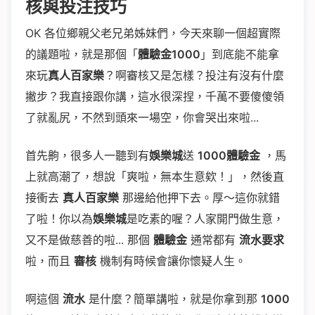
核與投注技巧
OK 各位鄉親父老兄弟姊妹們，今天來聊一個超實際
的議題啦，就是那個「
體驗金1000
」到底能不能拿
來玩
真人百家樂
？啊審核又是怎樣？投注有沒有什麼
撇步？我直接跟你講，這水很深捏，千萬不要傻傻領
了就亂尻，不然到頭來一場空，你會哭出來啦...
首先齁，很多人一聽到有
娛樂城
送
1000體驗金
，馬
上就高潮了，想說「爽啦，無本生意欸！」，然後直
接衝去
真人百家樂
那邊給他押下去。厚～這你就錯
了啦！你以為
娛樂城
是吃素的喔？人家開門做生意，
又不是做慈善的啦... 那個
體驗金
通常都有
流水要求
啦，而且
審核
機制有時候會讓你懷疑人生。
啊這個
流水
是什麼？簡單講啦，就是你拿到那
1000