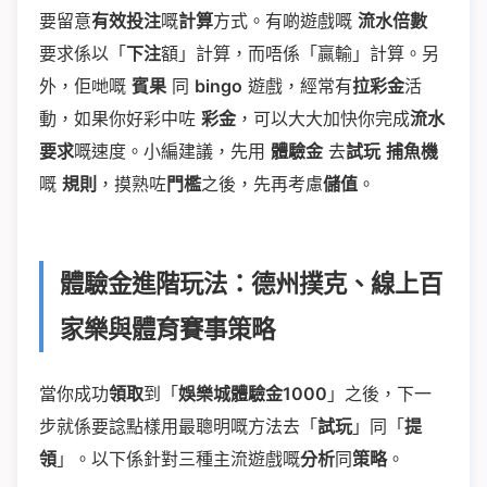
要留意
有效投注
嘅
計算
方式。有啲遊戲嘅
流水倍數
要求係以「
下注
額」計算，而唔係「贏輸」計算。另
外，佢哋嘅
賓果
同
bingo
遊戲，經常有
拉彩金
活
動，如果你好彩中咗
彩金
，可以大大加快你完成
流水
要求
嘅速度。小編建議，先用
體驗金
去
試玩
捕魚機
嘅
規則
，摸熟咗
門檻
之後，先再考慮
儲值
。
體驗金
進階玩法：
德州撲克
、
線上百
家樂
與
體育
賽事
策略
當你成功
領取
到「
娛樂城體驗金1000
」之後，下一
步就係要諗點樣用最聰明嘅方法去「
試玩
」同「
提
領
」。以下係針對三種主流遊戲嘅
分析
同
策略
。