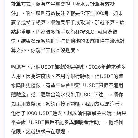
計算
方式。像有些平臺會說「流水只計算
有效投
注
」，啊什麼叫有效投注？就是你下注100塊，如果
贏了或輸了纔算，啊如果平手或取消，那就不算。這
點超重要，因為很多新手以為狂按SLOT就會洗很
快，結果發現系統把某些低
賠率
的遊戲排除在
流水計
算
之外，你玩半天根本沒進度。
啊還有，那個USDT
加密
的娛樂城，2026年越來越多
人用，因為
速度
快、不用等銀行轉帳。但USDT的流
水陷阱更隱蔽，有些平臺會規定「USDT儲值不適用
體驗金」或「體驗金流水只能用USDT下注」，啊你
如果用臺幣玩，系統直接不認帳。我朋友就是這樣，
他存了1000 USDT進去，想說領個體驗金來玩，結果
平臺說「USDT
帳戶
不能參與
體驗金活動
」，他整個
傻眼，錢就這樣卡在那邊。