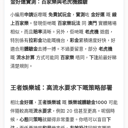
金好運
實測：
百家樂
與
老虎機
體驗
小編用
申請
返嚟嘅
免費試玩金
，
實測
咗
金好運
嘅
線
上百家樂
。發現佢哋嘅
百家樂玩法
同
澳門
實體賭場
相似，而且
賠率
清晰。另外，佢哋嘅
老虎機
遊戲，
特別係有
拉彩金
功能嘅機台，
彩金
累積速度好快，好
適合用
體驗金
去搏一搏。不過要留意，部分
老虎機
嘅
流水計算
方式可能同
百家樂
唔同，
下注
前最好睇
清楚規則。
王者娛樂城
：
高流水
要求下嘅
策略
部署
相比
金好運
，
王者娛樂城
嘅
娛樂城體驗金1000
可能
伴隨較高嘅
流水要求
，例如 20 倍甚至更高。呢個時
候，
心態
同
策略
就顯得非常重要。你唔可以盲目
下