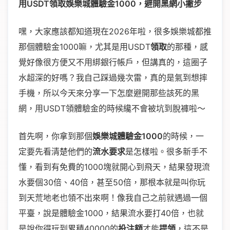
用USDT領取娛樂城體驗金1000，避開黑網小撇步
嘿，大家應該都知道現在2026年啦，很多娛樂城都推
那個體驗金1000嘛，尤其是用USDT
領取
的那種，感
覺好像很方便又不用綁銀行帳戶，但講真的，這圈子
水超深的好嗎？我自己踩過幾次雷，真的是氣到想摔
手機，所以今天來分享一下怎麼避開那些該死的黑
網，用USDT領體驗金的時候纔不會被坑到脫褲啦～
首先啊，你拿到那個
娛樂城體驗金1000
的時候，一
定要先看清楚他們的
流水要求
是怎樣啦。很多新手不
懂，看到有免費的1000塊就開心到飛天，結果發現流
水要個30倍、40倍，甚至50倍，那根本就是叫你玩
到天荒地老也領不出來啊！像我自己之前就遇過一個
平臺，說是體驗金1000，結果流水要打40倍，也就
是說你得玩到累積40000的
投注額
才能
提領
，這不是