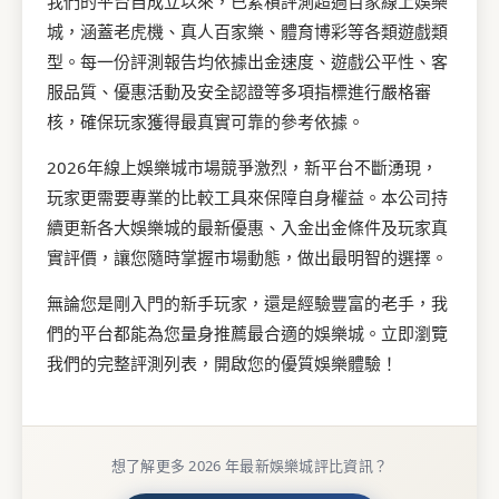
我們的平台自成立以來，已累積評測超過百家線上娛樂
城，涵蓋老虎機、真人百家樂、體育博彩等各類遊戲類
型。每一份評測報告均依據出金速度、遊戲公平性、客
服品質、優惠活動及安全認證等多項指標進行嚴格審
核，確保玩家獲得最真實可靠的參考依據。
2026年線上娛樂城市場競爭激烈，新平台不斷湧現，
玩家更需要專業的比較工具來保障自身權益。本公司持
續更新各大娛樂城的最新優惠、入金出金條件及玩家真
實評價，讓您隨時掌握市場動態，做出最明智的選擇。
無論您是剛入門的新手玩家，還是經驗豐富的老手，我
們的平台都能為您量身推薦最合適的娛樂城。立即瀏覽
我們的完整評測列表，開啟您的優質娛樂體驗！
想了解更多 2026 年最新娛樂城評比資訊？