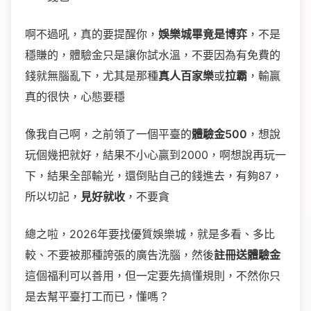
啊不過吼，真的要提醒你，
娛樂城畢竟是博弈
，不是
穩賺的，體驗金只是讓你試水溫，不要因為有免費的
錢就無腦亂下，尤其是那種
真人百家樂
或
拉霸
，輸贏
真的很快，心態要穩
像我自己啊，之前領了一個平臺的
體驗金500
，想說
玩個幾把就好，結果不小心贏到2000，啊想說再玩一
下，結果全部輸光，還倒貼自己的錢進去，有夠87，
所以切記，
見好就收
，不要貪
總之啦，2026年要找優質娛樂城，就是多看、多比
較、不要被那種誇張的廣告洗腦，然後
註冊送體驗金
這個福利可以善用，但一定要先搞懂規則，不然你只
是去幫平臺打工而已，懂嗎？