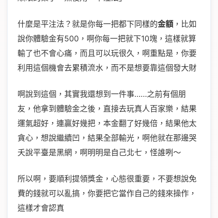
什麼是平注法？就是你每一把都下同樣的
金額
，比如
說你體驗金有500，啊你每一把就下10塊，這樣就算
輸了也不會心痛，而且可以玩很久，啊重點是，你要
利用這個機會去累積流水，而不是想要靠這個發大財
啊說到這個，其實我還想到一件事……之前有個朋
友，他拿到體驗金之後，直接去玩真人百家樂，結果
運氣超好，連贏好幾把，本金翻了好幾倍，結果他太
貪心，想說繼續凹，結果全部輸光，啊他就在那邊哭
夭說平臺是黑網，啊明明是自己北七，怪誰咧～
所以啊，要順利提領獎金，心態很重要，不要想說免
費的錢就可以亂搞，你要把它當作自己的錢來操作，
這樣才會認真