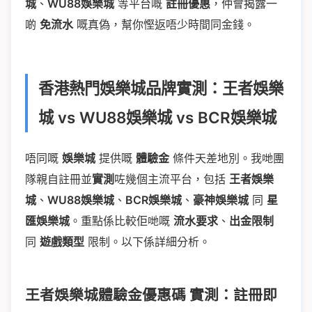
城
、
WU88娛樂城
等平台嘅
註冊優惠
，仲會揭露一
啲
免流水
嘅真偽，幫你慳返唔少時間同金錢。
香港熱門娛樂城品牌實測：
王者娛樂
城
vs
WU88娛樂城
vs
BCR娛樂城
唔同嘅
娛樂城
提供嘅
體驗金
條件天差地別。我哋團
隊親自註冊並
實測
咗幾個主流平台，包括
王者娛樂
城
、
WU88娛樂城
、
BCR娛樂城
、
豪神娛樂城
同
星
匯娛樂城
。重點係比較佢哋嘅
流水要求
、
出金限制
同
遊戲類型
限制。以下係詳細分析。
王者娛樂城體驗金優惠碼
實測：
註冊即