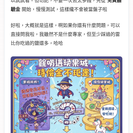
以試試看。但切記，不要一次丟太多錢，先從
免費體
驗金
開始，慢慢測試，這樣纔不會被當盤子啦
好啦，大概就是這樣，啊如果你還有什麼問題，可以
直接問我啦，我雖然不是什麼專家，但至少踩過的雷
比你吃過的鹽還多，哈哈