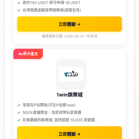
首存100 USDT 即可申請 18 USDT
台灣首選虛擬貨幣娛樂城(高匿名性)
立即體驗 →
優惠更新日期: 2026-08-07 *仍有效
Av界大金主
1win娛樂城
常常在P站贊助(可在P站搜1win)
500%首儲獎金，加密貨幣玩家首選
巨無霸級的娛樂城, 提供超過 10,000 款遊戲
立即體驗 →