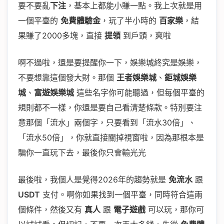
要不要亂
下注
，基本上都能小賺一點。我上次就是用
一個平臺的
免費體驗金
，玩了半小時的
百家樂
，結
果賺了2000多塊，直接
提領
到戶頭，爽啦
啊不過啦，還是要提醒你一下，娛樂城終究是娛樂，
不要想靠這個發大財。那個
王者娛樂城
、
鉅城娛樂
城
、
富遊娛樂城
這些名字你可能聽過，但每個平臺的
規則都不一樣，你還是要自己看清楚條款。特別要注
意那個「流水」兩個字，只要看到「流水30倍」、
「流水50倍」，你就直接關掉視窗啦，因為那根本是
騙你一直玩下去，最後你只會輸光光
最後啦，我個人是覺得2026年的趨勢就是
免流水
跟
USDT
支付。啊你如果找到一個平臺，同時符合這兩
個條件，然後又有
真人
跟
電子遊戲
可以玩，那你可