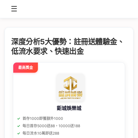
☰
深度分析5大優勢：註冊送體驗金、
低流水要求、快速出金
最高獎金
鉅城娛樂城
首存1000即獲額外1000
每日首存5000送88，10000送188
每日流水10萬即送288