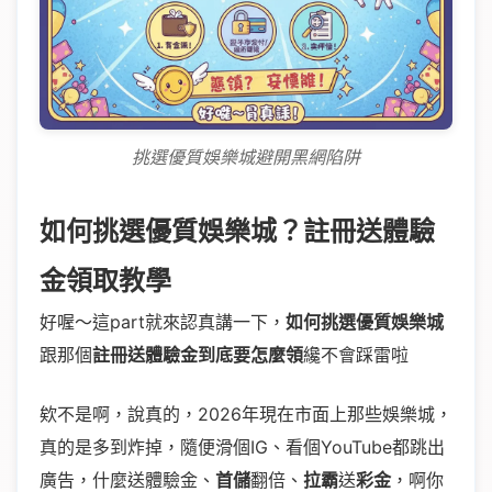
挑選優質娛樂城避開黑網陷阱
如何挑選優質娛樂城？註冊送體驗
金領取教學
好喔～這part就來認真講一下，
如何挑選優質娛樂城
跟那個
註冊送體驗金到底要怎麼領
纔不會踩雷啦
欸不是啊，說真的，2026年現在市面上那些娛樂城，
真的是多到炸掉，隨便滑個IG、看個YouTube都跳出
廣告，什麼送體驗金、
首儲
翻倍、
拉霸
送
彩金
，啊你