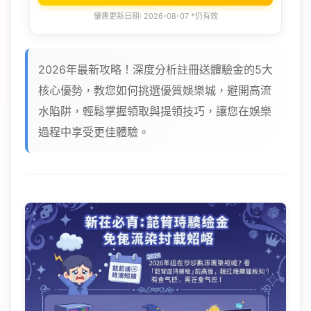
優惠更新日期: 2026-08-07 *仍有效
2026年最新攻略！深度分析註冊送體驗金的5大
核心優勢，教您如何挑選優質娛樂城，避開高流
水陷阱，輕鬆掌握領取與提領技巧，讓您在娛樂
過程中享受更佳體驗。