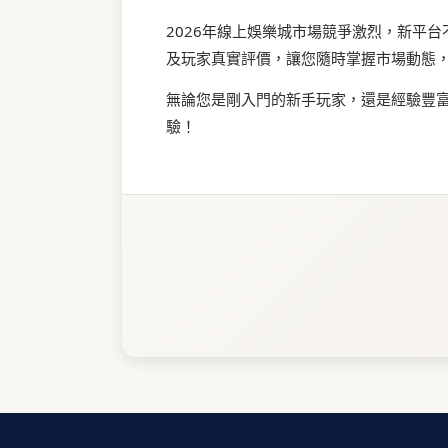
2026年線上娛樂城市場競爭激烈，新平
及玩家真實評價，讓您隨時掌握市場動態
無論您是剛入門的新手玩家，還是經驗豐
驗！