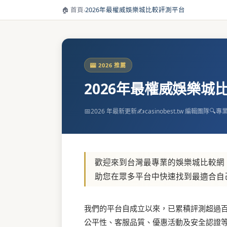
🏠 首頁
2026年最權威娛樂城比較評測平台
›
🎰 2026 推薦
2026年最權威娛樂城
📅
✍️
🔍
2026 年最新更新
casinobest.tw 編輯團隊
專
歡迎來到台灣最專業的娛樂城比較網
助您在眾多平台中快速找到最適合自
我們的平台自成立以來，已累積評測超過
公平性、客服品質、優惠活動及安全認證