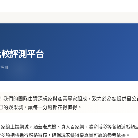
比較評測平台
業評測
！我們的團隊由資深玩家與產業專家組成，致力於為您提供最公
己的娛樂城，讓每一分錢都花得值得。
百家線上娛樂城，涵蓋老虎機、真人百家樂、體育博彩等各類遊戲類
等多項指標進行嚴格審核，確保玩家獲得最真實可靠的參考依據。