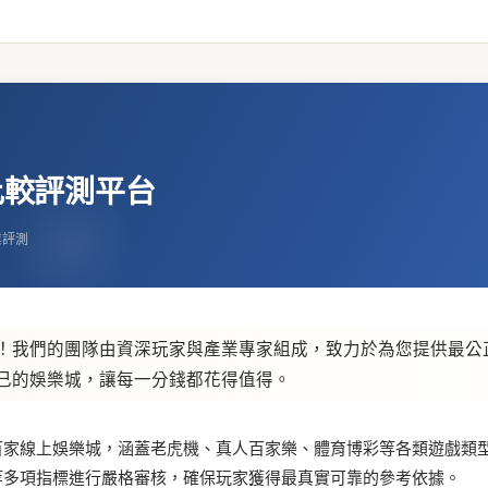
比較評測平台
業評測
！我們的團隊由資深玩家與產業專家組成，致力於為您提供最公
己的娛樂城，讓每一分錢都花得值得。
百家線上娛樂城，涵蓋老虎機、真人百家樂、體育博彩等各類遊戲類
等多項指標進行嚴格審核，確保玩家獲得最真實可靠的參考依據。