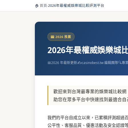
🏠 首頁
2026年最權威娛樂城比較評測平台
›
🎰 2026 推薦
2026年最權威娛樂城
📅
✍️
🔍
2026 年最新更新
casinobest.tw 編輯團隊
專
歡迎來到台灣最專業的娛樂城比較網
助您在眾多平台中快速找到最適合自
我們的平台自成立以來，已累積評測超過
公平性、客服品質、優惠活動及安全認證