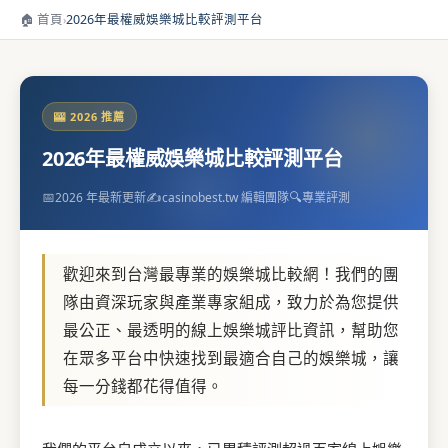
🏠 首頁
2026年最權威娛樂城比較評測平台
›
🎰 2026 推薦
2026年最權威娛樂城比較評測平台
📅
✍️
🔍
2026 年最新更新
casinobest.tw 編輯團隊
專業評測
歡迎來到台灣最專業的娛樂城比較網！我們的團
隊由資深玩家與產業專家組成，致力於為您提供
最公正、最透明的線上娛樂城評比資訊，幫助您
在眾多平台中快速找到最適合自己的娛樂城，讓
每一分錢都花得值得。