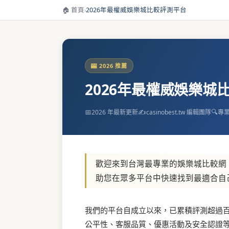
🏠 首頁
2026年最權威娛樂城比較評測平台
›
🎰 2026 推薦
2026年最權威娛樂城
📅
✍️
🔍
2026 年最新更新
casinobest.tw 編輯團隊
專
歡迎來到台灣最專業的娛樂城比較網
助您在眾多平台中快速找到最適合自
我們的平台自成立以來，已累積評測超過
公平性、客服品質、優惠活動及安全認證