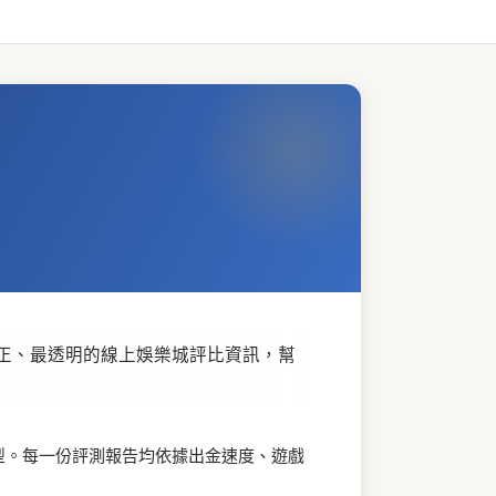
正、最透明的線上娛樂城評比資訊，幫
型。每一份評測報告均依據出金速度、遊戲