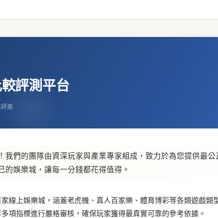
比較評測平台
業評測
！我們的團隊由資深玩家與產業專家組成，致力於為您提供最公
己的娛樂城，讓每一分錢都花得值得。
百家線上娛樂城，涵蓋老虎機、真人百家樂、體育博彩等各類遊戲類
等多項指標進行嚴格審核，確保玩家獲得最真實可靠的參考依據。