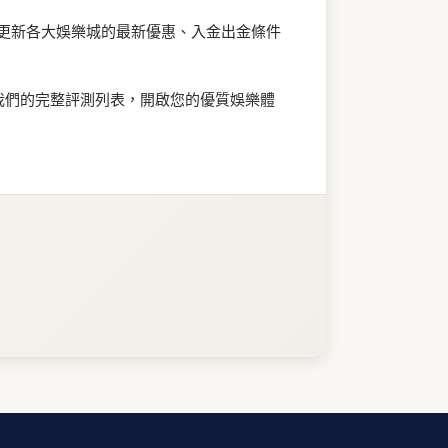
續更新各大娛樂城的最新優惠、入金出金條件
我們的完整評測列表，開啟您的優質娛樂體