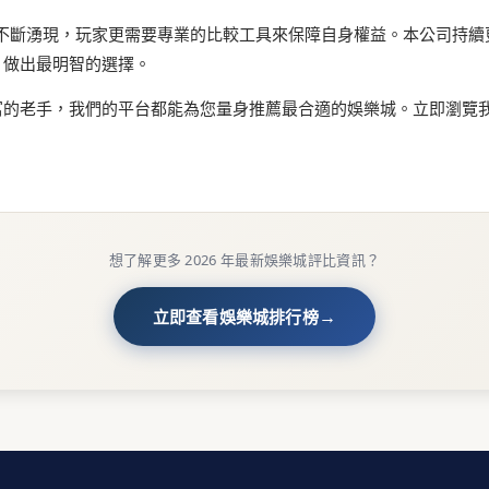
台不斷湧現，玩家更需要專業的比較工具來保障自身權益。本公司持
，做出最明智的選擇。
富的老手，我們的平台都能為您量身推薦最合適的娛樂城。立即瀏覽
想了解更多 2026 年最新娛樂城評比資訊？
立即查看娛樂城排行榜