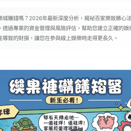
樂城賺錢嗎？2026年最新深度分析，揭祕百家樂致勝心
。透過專業的資金管理與風險評估，幫助您建立正確的娛
注導致的財損，讓您在參與線上娛樂時走得更長久。