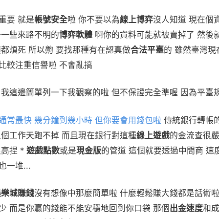
重要 就是
帳號安全
啦 你不要以為
線上博弈
沒人知道 現在個
冊一些來路不明的
博弈軟體
啊你的資料可能就被賣掉了 然後
煩都煩死 所以齁 要找那種有在認真做
合法平臺
的 雖然臺灣現
比較注重信譽啦 不會亂搞
 我這邊簡單列一下我觀察的啦 但不保證完全準喔 因為平臺
通常最快 幾分鐘到幾小時 但你要會用錢包啦
傳統銀行轉帳的
五個工作天跑不掉 而且現在銀行對這種
線上遊戲
的金流查很嚴
高捏 *
遊戲點數
或是
現金版
的管道 這個就要透過中間商 速
一堆...
娛樂城賺錢
沒有想像中那麼簡單啦 什麼輕鬆賺大錢都是話術啦
少 而是你贏的錢能不能安穩地回到你口袋 那個
出金速度
和