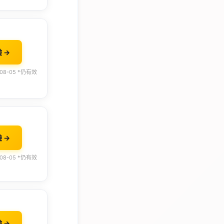
 →
08-05 *仍有效
 →
08-05 *仍有效
 →