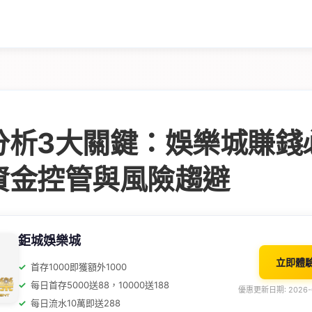
分析3大關鍵：娛樂城賺錢
資金控管與風險趨避
鉅城娛樂城
立即體驗
首存1000即獲額外1000
每日首存5000送88，10000送188
優惠更新日期: 2026-
每日流水10萬即送288