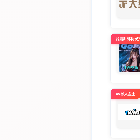
台網紅林倪安
Av界大金主