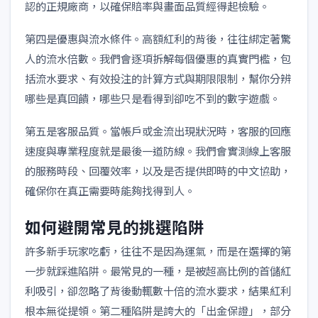
認的正規廠商，以確保賠率與畫面品質經得起檢驗。
第四是優惠與流水條件。高額紅利的背後，往往綁定著驚
人的流水倍數。我們會逐項拆解每個優惠的真實門檻，包
括流水要求、有效投注的計算方式與期限限制，幫你分辨
哪些是真回饋，哪些只是看得到卻吃不到的數字遊戲。
第五是客服品質。當帳戶或金流出現狀況時，客服的回應
速度與專業程度就是最後一道防線。我們會實測線上客服
的服務時段、回覆效率，以及是否提供即時的中文協助，
確保你在真正需要時能夠找得到人。
如何避開常見的挑選陷阱
許多新手玩家吃虧，往往不是因為運氣，而是在選擇的第
一步就踩進陷阱。最常見的一種，是被超高比例的首儲紅
利吸引，卻忽略了背後動輒數十倍的流水要求，結果紅利
根本無從提領。第二種陷阱是誇大的「出金保證」，部分