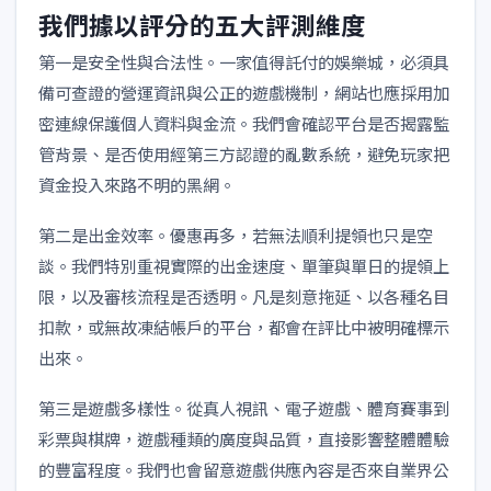
我們據以評分的五大評測維度
第一是安全性與合法性。一家值得託付的娛樂城，必須具
備可查證的營運資訊與公正的遊戲機制，網站也應採用加
密連線保護個人資料與金流。我們會確認平台是否揭露監
管背景、是否使用經第三方認證的亂數系統，避免玩家把
資金投入來路不明的黑網。
第二是出金效率。優惠再多，若無法順利提領也只是空
談。我們特別重視實際的出金速度、單筆與單日的提領上
限，以及審核流程是否透明。凡是刻意拖延、以各種名目
扣款，或無故凍結帳戶的平台，都會在評比中被明確標示
出來。
第三是遊戲多樣性。從真人視訊、電子遊戲、體育賽事到
彩票與棋牌，遊戲種類的廣度與品質，直接影響整體體驗
的豐富程度。我們也會留意遊戲供應內容是否來自業界公