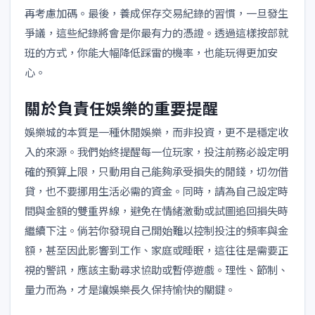
再考慮加碼。最後，養成保存交易紀錄的習慣，一旦發生
爭議，這些紀錄將會是你最有力的憑證。透過這樣按部就
班的方式，你能大幅降低踩雷的機率，也能玩得更加安
心。
關於負責任娛樂的重要提醒
娛樂城的本質是一種休閒娛樂，而非投資，更不是穩定收
入的來源。我們始終提醒每一位玩家，投注前務必設定明
確的預算上限，只動用自己能夠承受損失的閒錢，切勿借
貸，也不要挪用生活必需的資金。同時，請為自己設定時
間與金額的雙重界線，避免在情緒激動或試圖追回損失時
繼續下注。倘若你發現自己開始難以控制投注的頻率與金
額，甚至因此影響到工作、家庭或睡眠，這往往是需要正
視的警訊，應該主動尋求協助或暫停遊戲。理性、節制、
量力而為，才是讓娛樂長久保持愉快的關鍵。