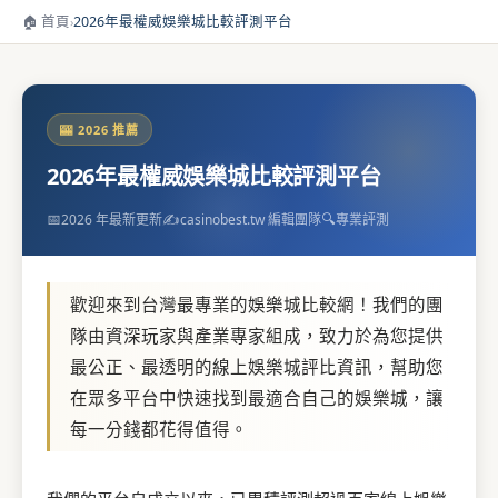
🏠 首頁
2026年最權威娛樂城比較評測平台
›
🎰 2026 推薦
2026年最權威娛樂城比較評測平台
📅
✍️
🔍
2026 年最新更新
casinobest.tw 編輯團隊
專業評測
歡迎來到台灣最專業的娛樂城比較網！我們的團
隊由資深玩家與產業專家組成，致力於為您提供
最公正、最透明的線上娛樂城評比資訊，幫助您
在眾多平台中快速找到最適合自己的娛樂城，讓
每一分錢都花得值得。