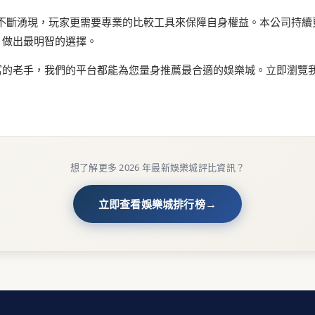
台不斷湧現，玩家更需要專業的比較工具來保障自身權益。本公司持
，做出最明智的選擇。
富的老手，我們的平台都能為您量身推薦最合適的娛樂城。立即瀏覽
想了解更多 2026 年最新娛樂城評比資訊？
立即查看娛樂城排行榜