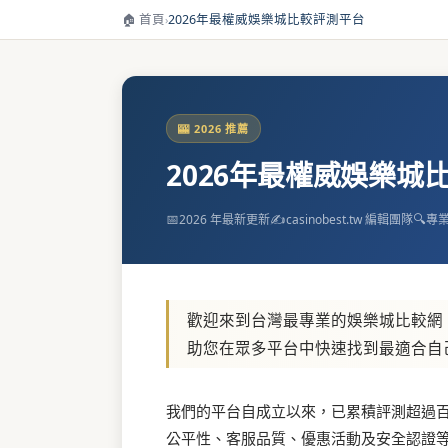
🏠 首頁
2026年最權威娛樂城比較評測平台
›
🎰 2026 推薦
2026年最權威娛樂城
📅
✍️
🔍
2026 年最新更新
casinobest.tw 編輯團隊
專
歡迎來到台灣最專業的娛樂城比較網
助您在眾多平台中快速找到最適合自
我們的平台自成立以來，已累積評測超過
公平性、客服品質、優惠活動及安全認證