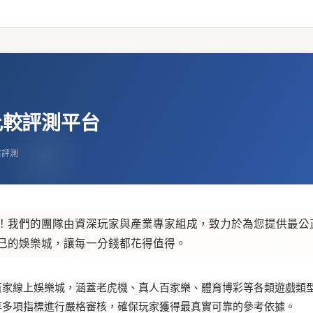
比較評測平台
業評測
！我們的團隊由資深玩家與產業專家組成，致力於為您提供最公
己的娛樂城，讓每一分錢都花得值得。
百家線上娛樂城，涵蓋老虎機、真人百家樂、體育博彩等各類遊戲類
等多項指標進行嚴格審核，確保玩家獲得最真實可靠的參考依據。