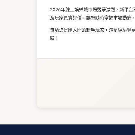
2026年線上娛樂城市場競爭激烈，新平
及玩家真實評價，讓您隨時掌握市場動態
無論您是剛入門的新手玩家，還是經驗豐
驗！