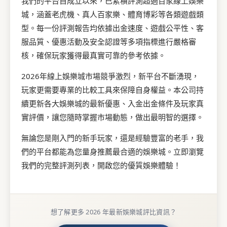
我們的平台自成立以來，已累積評測超過百家線上娛樂
城，涵蓋老虎機、真人百家樂、體育博彩等各類遊戲類
型。每一份評測報告均依據出金速度、遊戲公平性、客
服品質、優惠活動及安全認證等多項指標進行嚴格審
核，確保玩家獲得最真實可靠的參考依據。
2026年線上娛樂城市場競爭激烈，新平台不斷湧現，
玩家更需要專業的比較工具來保障自身權益。本公司持
續更新各大娛樂城的最新優惠、入金出金條件及玩家真
實評價，讓您隨時掌握市場動態，做出最明智的選擇。
無論您是剛入門的新手玩家，還是經驗豐富的老手，我
們的平台都能為您量身推薦最合適的娛樂城。立即瀏覽
我們的完整評測列表，開啟您的優質娛樂體驗！
想了解更多 2026 年最新娛樂城評比資訊？