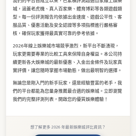
我們的平台自成立以來，已累積評測超過百家線上娛樂
城，涵蓋老虎機、真人百家樂、體育博彩等各類遊戲類
型。每一份評測報告均依據出金速度、遊戲公平性、客
服品質、優惠活動及安全認證等多項指標進行嚴格審
核，確保玩家獲得最真實可靠的參考依據。
2026年線上娛樂城市場競爭激烈，新平台不斷湧現，
玩家更需要專業的比較工具來保障自身權益。本公司持
續更新各大娛樂城的最新優惠、入金出金條件及玩家真
實評價，讓您隨時掌握市場動態，做出最明智的選擇。
無論您是剛入門的新手玩家，還是經驗豐富的老手，我
們的平台都能為您量身推薦最合適的娛樂城。立即瀏覽
我們的完整評測列表，開啟您的優質娛樂體驗！
想了解更多 2026 年最新娛樂城評比資訊？