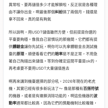
異常啦、要再儲值多少才能解鎖啦，反正就是各種理
由不讓你出金，啊最後那個
糾紛
搞了兩個月，錢還是
拿不回來，真的是有夠氣
所以說咧，用USDT儲值雖然方便，但前提是你選的
平臺要夠穩。像我自己習慣玩的那幾間，它們都有提
供
體驗金
讓你先試玩，啊你可以先拿體驗金去測試機
臺的
原理
，順便看看它們的
賠率
是不是正常，不用急
著自己掏錢出來儲值。等到你確定這間平臺是ok的，
再考慮要不要用USDT大量儲值進去
啊再來講到機臺選擇的部分吼，2026年現在的老虎
機，其實已經有很多新玩法了～ 像是那種有
百搭符號
的機器，或者是有連鎖消除功能的，啊這些機器的
波
動率
通常都比較高，因為它們的獎勵機制比較複雜，