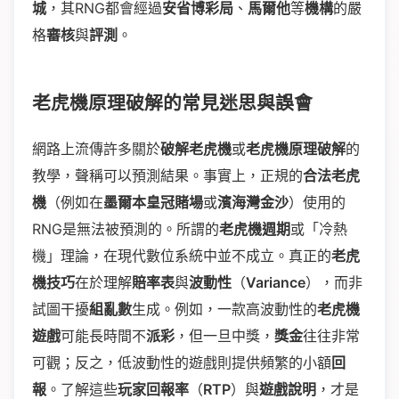
城
，其RNG都會經過
安省博彩局
、
馬爾他
等
機構
的嚴
格
審核
與
評測
。
老虎機原理破解
的常見迷思與
誤會
網路上流傳許多關於
破解老虎機
或
老虎機原理破解
的
教學，聲稱可以預測結果。事實上，正規的
合法老虎
機
（例如在
墨爾本皇冠賭場
或
濱海灣金沙
）使用的
RNG是無法被預測的。所謂的
老虎機週期
或「冷熱
機」理論，在現代數位系統中並不成立。真正的
老虎
機技巧
在於理解
賠率表
與
波動性
（
Variance
），而非
試圖干擾
組亂數
生成。例如，一款高波動性的
老虎機
遊戲
可能長時間不
派彩
，但一旦中獎，
獎金
往往非常
可觀；反之，低波動性的遊戲則提供頻繁的小額
回
報
。了解這些
玩家回報率
（
RTP
）與
遊戲說明
，才是