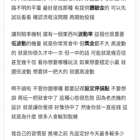
路不明的平臺 最好是找那種 有提供
體驗金
的 可以先
試玩看看 確認流程沒問題 再開始投錢
講到賠率機制 還有一個東西叫
波動率
這個也很重要
低波動
的機臺 就是你常常會中 但
獎金
都不大 高波動
的 就是你很久才中一次 但一中的話 可能就是幾百倍
甚至幾千倍 看你想要哪種玩法 如果想要穩定小贏 就
選低波動 想要拼一把大的 就選高波動
啊不過啦 不管你選哪種 都要記得
設定
停損點
不要想
說 再玩一把就會中了 這種心態很危險 因為老虎機的
設計 就是讓你覺得 好像快中了 然後你就一直投錢 這
就是為什麼 很多人會輸到脫褲
我自己的習慣是 進場之前 先設定好今天最多輸多少