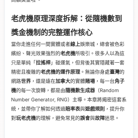
老虎機原理深度拆解：從隨機數到
獎金機制的完整運作核心
當你走進任何一間實體或者
線上
娛樂城，總會被色彩
繽紛、聲光效果強烈的
老虎機
所吸引。很多人以為這
只是單純「
拉搖桿
」碰運氣，但背後其實隱藏著一套
精密且複雜的
老虎機的運作原理
。無論你身處
臺灣
的
網路
世界
，還是遠在
加拿大
的實體
賭場
，每一台
角子
機
的每一次旋轉，都是由
隨機數生成器
（Random
Number Generator, RNG）主導。本章將揭密這套系
統，並帶你了解如何透過
賠率表
與
遊戲規則
，提升你
對
玩老虎機
的理解，避免常見的
誤會
與
故障
迷思。