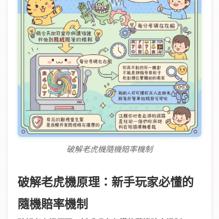
破解老虎機隨機賠率機制
破解老虎機原理：新手玩家必懂的
隨機賠率機制