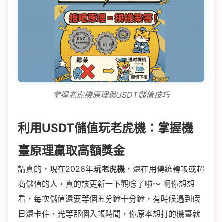
掌握老虎機原理與USDT儲值技巧
利用USDT儲值玩老虎機：掌握機
臺原理贏取高額獎金
講真的，現在2026年
玩老虎機
，還在用傳統轉帳或超
商儲值的人，真的該更新一下觀唸了啦～ 啊你想想
看，每次儲值還要等個五分鐘十分鐘，有時候遇到假
日還卡住，光等那個入帳時間，你原本想打的機臺就