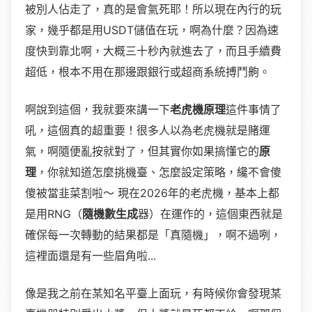
被別人佔走了，真的是會氣死耶！所以現在內行的玩
家，幾乎都是用USDT儲值在玩，啊為什麼？因為速
度快到靠北啊，大概三十秒內就進去了，而且手續費
超低，根本不用在那邊跟銀行或超商系統搏鬥齁。
啊說到這個，我就要來講一下
老虎機原理
這件事情了
吼，這個真的超重要！很多人以為老虎機就是賭運
氣，啊隨便亂按就對了，但其實你如果搞懂它的
原
理
，你就知道怎麼挑機臺、怎麼設定策略，纔不會傻
傻被當韭菜割啦～ 現在2026年的老虎機，基本上都
是用RNG（
隨機數
生成
器）在運作的，這個東西就是
確保每一次轉動的結果都是「真隨機」，啊不過咧，
這裡面還是有一些眉角啦...
像是我之前在某知名平臺上面玩，有時候你會發現某