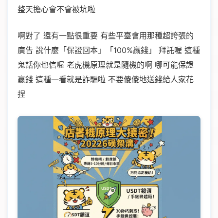
整天擔心會不會被坑啦
啊對了 還有一點很重要 有些平臺會用那種超誇張的
廣告 說什麼「保證回本」「100%贏錢」 拜託喔 這種
鬼話你也信喔 老虎機原理就是隨機的啊 哪可能保證
贏錢 這種一看就是詐騙啦 不要傻傻地送錢給人家花
捏