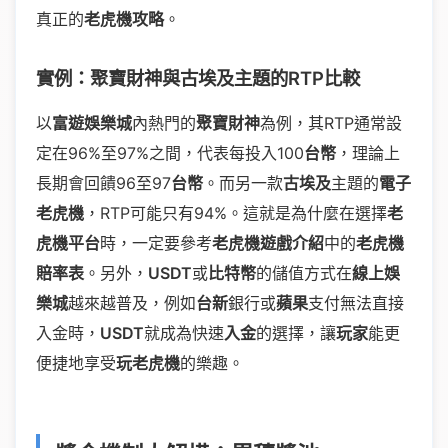
真正的
老虎機攻略
。
實例：
聚寶財神
與
古埃及
主題的RTP比較
以
富遊娛樂城
內熱門的
聚寶財神
為例，其RTP通常設
定在96%至97%之間，代表每投入100
台幣
，理論上
長期會回饋96至97
台幣
。而另一款
古埃及
主題的
電子
老虎機
，RTP可能只有94%。這就是為什麼在選擇
老
虎機平台
時，一定要參考
老虎機遊戲介紹
中的
老虎機
賠率表
。另外，
USDT
或
比特幣
的儲值方式在
線上娛
樂城
越來越普及，例如
台新
銀行或
蘋果
支付無法直接
入金時，
USDT
就成為快速
入金
的選擇，讓
玩家
能更
便捷地享受
玩老虎機
的樂趣。