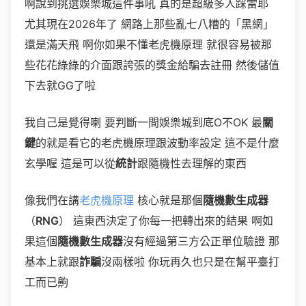
啊說到挑選娛樂城這件事吼 真的是超級多人踩雷耶
尤其現在2026年了 網路上那些亂七八糟的「黑網」
還是滿天飛 啊你如果不懂老虎機原理 就很容易被那
些花花綠綠的介面跟誇張的獎金給騙去註冊 然後儲值
下去就GG了啦
我自己是覺得喇 要判斷一間娛樂城到底O不OK 最
關
鍵
的就是看它的老虎機原理跟波動率設定 這不是什麼
玄學喔 這是可以從
統計
跟隨機性去理解的東西
像我們在講
老虎機原理
核心就是那個
隨機數生成器
（
RNG
） 這東西決定了你每一把轉出來的結果 啊如
果這個
隨機數生成器
沒有經過第三方公正單位驗證 那
基本上就跟
詐騙
沒兩樣啦 你玩再久也只是在幫平臺打
工而已齁