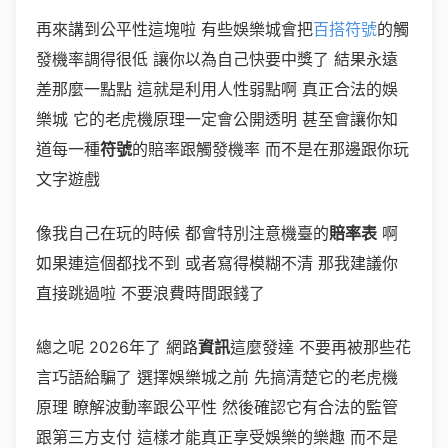
再來講到公平性這塊啦 有些娛樂城會把
百搭符號
的觸
發機率調得很低 讓你以為自己快要中獎了 結果永遠
差那麼一點點 這就是利用人性弱點啊 真正合法的娛
樂城 它的老虎機原理一定會公開透明 甚至會讓你知
道每一種
符號
的賠率跟觸發機率 而不是在那邊跟你玩
文字遊戲
像我自己在玩的時候 都會特別注意機臺的
賠率表
啊
如果連這個都找不到 或者寫得模糊不清 那我建議你
直接跳過啦 不要浪費時間跟錢了
總之呢 2026年了 網路
資訊
這麼發達 不要再被那些花
言巧語給騙了 選擇娛樂城之前 先搞清楚它的老虎機
原理 瞭解波動率跟公平性 然後確認它有合法的監管
跟第三方支付 這樣才能真正享受娛樂的樂趣 而不是