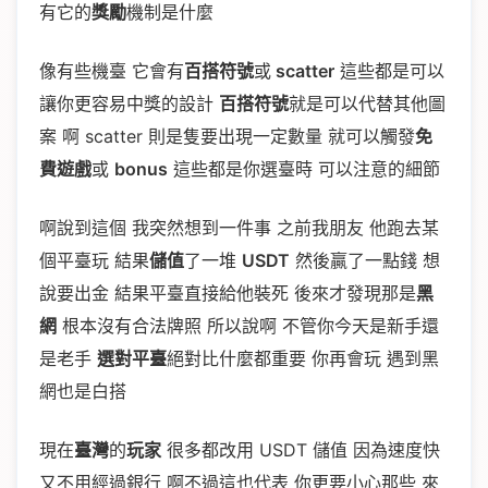
有它的
獎勵
機制是什麼
像有些機臺 它會有
百搭符號
或
scatter
這些都是可以
讓你更容易中獎的設計
百搭符號
就是可以代替其他圖
案 啊 scatter 則是隻要出現一定數量 就可以觸發
免
費遊戲
或
bonus
這些都是你選臺時 可以注意的細節
啊說到這個 我突然想到一件事 之前我朋友 他跑去某
個平臺玩 結果
儲值
了一堆
USDT
然後贏了一點錢 想
說要出金 結果平臺直接給他裝死 後來才發現那是
黑
網
根本沒有合法牌照 所以說啊 不管你今天是新手還
是老手
選對平臺
絕對比什麼都重要 你再會玩 遇到黑
網也是白搭
現在
臺灣
的
玩家
很多都改用 USDT 儲值 因為速度快
又不用經過銀行 啊不過這也代表 你更要小心那些 來