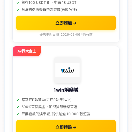
首存100 USDT 即可申請 18 USDT
台灣首選虛擬貨幣娛樂城(高匿名性)
立即體驗 →
優惠更新日期: 2026-08-06 *仍有效
Av界大金主
1win娛樂城
常常在P站贊助(可在P站搜1win)
500%首儲獎金，加密貨幣玩家首選
巨無霸級的娛樂城, 提供超過 10,000 款遊戲
立即體驗 →