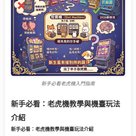
新手必看老虎機入門指南
新手必看：老虎機教學與機臺玩法
介紹
新手必看：老虎機教學與機臺玩法介紹