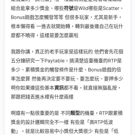
組合能拿多少獎金、哪些
符號
是Wild哪些是Scatter、
Bonus遊戲怎麼觸發等等 但很多玩家，尤其是新手，
根本懶得看 一進去就開始轉，轉到最後連自己在玩什
麼都不曉得，這樣是要怎麼贏啦
我跟你講，真正的老手玩家是這樣玩的 他們會先花個
五分鐘研究一下Paytable，搞清楚這臺機臺的RTP是
多少、累積獎金的觸發條件是什麼、Bonus遊戲的倍
率怎麼算 然後再決定要不要玩、要怎麼玩、要押多少
啊你如果連這些基本
資訊
都不看，就直接無腦亂按，
那跟把錢丟進水裡有什麼兩樣
啊還有一點很重要的是 不同
類型
的機臺，RTP跟累積
獎金的設計邏輯完全不一樣 有些是「高RTP低波
動」，就是比較容易中小獎但大獎很少 有些是「低