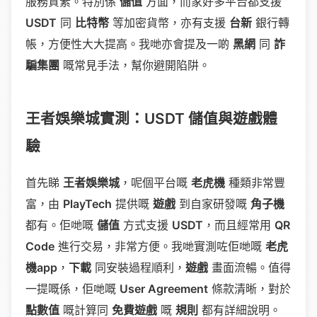
服務質素。特別係
儲值
方面，而家好多平台都支援
USDT
同
比特幣
等加密貨幣，亦有支援
台新
銀行轉
帳，方便性大大提高。我哋亦會提及一啲
黑網
同
詐
騙集團
嘅常見手法，幫你避開陷阱。
王者娛樂城
實測：
USDT
儲值與
遊戲
體
驗
首先睇
王者娛樂城
，呢個平台嘅
老虎機
種類非常豐
富，由
PlayTech
提供嘅
遊戲
到自家研發嘅
角子機
都有。佢哋嘅
儲值
方式支援
USDT
，而且經常用
QR
Code
進行交易，非常方便。我哋實測咗佢哋嘅
老虎
機app
，
下載
同安裝過程順利，
遊戲
畫面流暢。值得
一提嘅係，佢哋嘅
User Agreement
條款清晰，對於
點數值
嘅計算同
免費遊戲
嘅
規則
都有詳細說明。