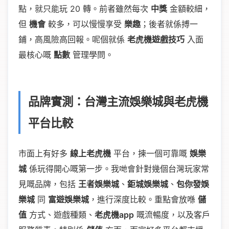
點，就只能玩 20 轉。前者雖然每次
中獎
金額較細，
但
機會
較多，可以慢慢享受
樂趣
；後者就係搏一
鋪，高風險高回報。呢個就係
老虎機遊戲技巧
入面
最核心嘅
點數
管理學問。
品牌實測：台灣主流
娛樂城
與
老虎機
平台比較
市面上有好多
線上老虎機
平台，揀一個可靠嘅
娛樂
城
係玩得開心嘅第一步。我哋會針對幾個台灣玩家常
見嘅品牌，包括
王者娛樂城
、
鉅城娛樂城
、
包你發娛
樂城
同
富遊娛樂城
，進行深度比較。重點會放喺
儲
值
方式、遊戲種類、
老虎機app
嘅流暢度，以及客戶