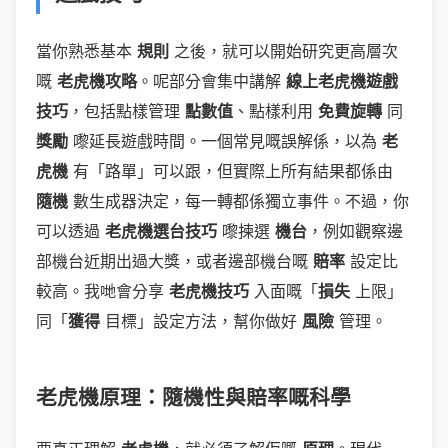
當你熟悉基本
規則
之後，就可以開始研究更高層次
嘅
老虎機攻略
。呢部分會集中講解
線上老虎機遊戲
技巧
，包括點樣管理
點數值
、點樣利用
免費旋轉
同
獎勵
嚟延長遊戲時間。一個常見嘅誤解係，以為
老
虎機
有「路單」可以跟，但實際上所有結果都係由
隨機
數生成器決定，每一轉都係獨立事件。不過，你
可以透過
老虎機選台技巧
嚟揀選
機台
，例如觀察邊
部機台近期出過大獎，或者邊部機台嘅
賠率
設定比
較高。我哋會分享
老虎機技巧
入面嘅「
損失
上限」
同「
獲得
目標」設定方法，幫你做好
風險
管理。
老虎機原理
：
隨機
性與
賠率
嘅科學