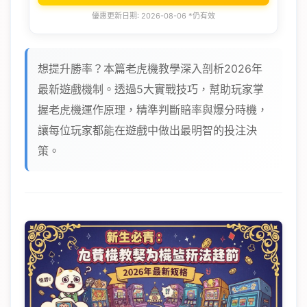
優惠更新日期: 2026-08-06 *仍有效
想提升勝率？本篇老虎機教學深入剖析2026年
最新遊戲機制。透過5大實戰技巧，幫助玩家掌
握老虎機運作原理，精準判斷賠率與爆分時機，
讓每位玩家都能在遊戲中做出最明智的投注決
策。