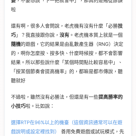
要
，不要想說「下一把就會中」，那真的是賭徒謬誤
啦
還有啊，很多人會問說，老虎機有沒有什麼「必勝
技
巧
」？我直接跟你說，
沒有
。老虎機本質上就是一個
隨機
的遊戲，它的結果是由亂數產生器（RNG）決定
的，啊你怎麼按、按多快、什麼時候按，都不會影響
結果。所以那些說什麼「某個時間點比較容易中」、
「按某個節奏會提高機率」的，都嘛是都市傳說，聽
聽就好
不過啦，雖然沒有必勝法，但還是有一些
提高勝率的
小技巧
啦。比如說：
選擇RTP在96%以上的機臺（這個資訊通常可以在遊
戲說明或設定裡找到）
善用免費遊戲或試玩模式，先