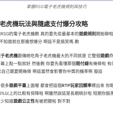
掌握RSG電子老虎機規則與技巧
子老虎機玩法與隨處支付爆分攻略
個RSG的電子老虎機齁 真的要先從最基本的
遊戲規則
開始聊啦
不知道就在那邊想爆分 啊這不是搞笑嗎 齁
電子老虎機
跟傳統吃角子老虎機最大的不同就是 它整個
遊戲
螢幕上點一點就好 然後齁 你要先看懂那個
賠付線
有幾條啦 有
可以自己選要開幾條 啊這當然會影響你中獎的機率啊 廢話
 很多
遊戲平臺
上面喔 都會把這個
RTP玩家回饋率
標出來 你
96%以上的比較有保障啦 啊雖然說這是長期統計啦 短期你臉
至少知道
遊戲公正性
有被把關啦 對不對