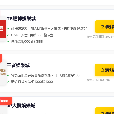
TB通博娛樂城
立即體驗
註冊送200，加入LINE@官方帳號，再贈168 體驗金
USDT 入金, 再贈388 體驗金
優惠更新日期: 2026-
儲值滿5,000即贈888
王者娛樂城
立即體驗
會員註冊及完成實名審核後，可申請體驗金168
優惠更新日期: 2026-
新會員首次儲值1000送1000
1000
JP大獎娛樂城
立即體驗