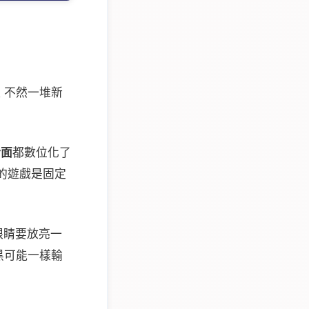
 不然一堆新
介面
都數位化了
的遊戲是固定
眼睛要放亮一
黑可能一樣輸