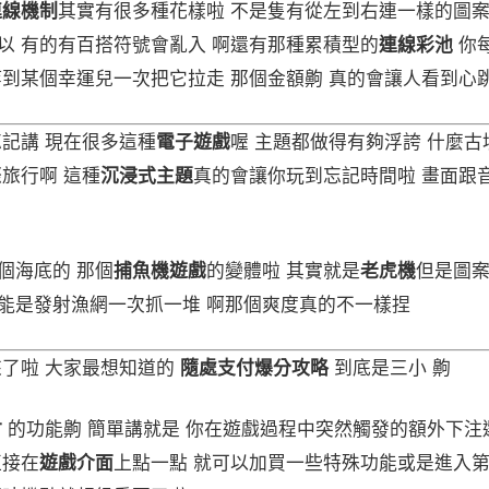
連線機制
其實有很多種花樣啦 不是隻有從左到右連一樣的圖案
以 有的有百搭符號會亂入 啊還有那種累積型的
連線彩池
你
等到某個幸運兒一次把它拉走 那個金額齁 真的會讓人看到心
忘記講 現在很多這種
電子遊戲
喔 主題都做得有夠浮誇 什麼古
際旅行啊 這種
沉浸式主題
真的會讓你玩到忘記時間啦 畫面跟
個海底的 那個
捕魚機遊戲
的變體啦 其實就是
老虎機
但是圖
能是發射漁網一次抓一堆 啊那個爽度真的不一樣捏
來了啦 大家最想知道的
隨處支付爆分攻略
到底是三小 齁
付
的功能齁 簡單講就是 你在遊戲過程中突然觸發的額外下注
直接在
遊戲介面
上點一點 就可以加買一些特殊功能或是進入