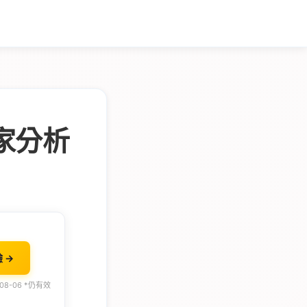
家分析
 →
08-06 *仍有效