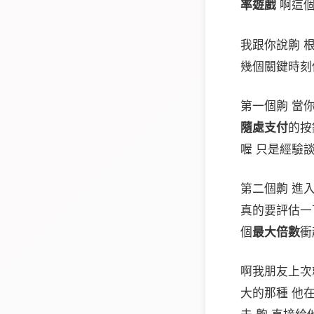
率遊戲
啊這個
我跟你說齁 
幾個關鍵時刻
第一個齁 當
隨處支付
的按
喔 只是經驗
第二個齁 進
真的要評估一
個
最大倍數
衝
啊我朋友上次
大的那種 他