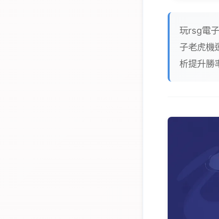
玩rsg
子老虎機
析提升勝