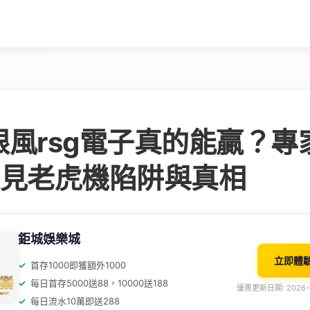
跟風rsg電子真的能贏？專
常見老虎機陷阱與真相
鉅城娛樂城
立即體驗
首存1000即獲額外1000
每日首存5000送88，10000送188
優惠更新日期: 2026-
每日流水10萬即送288