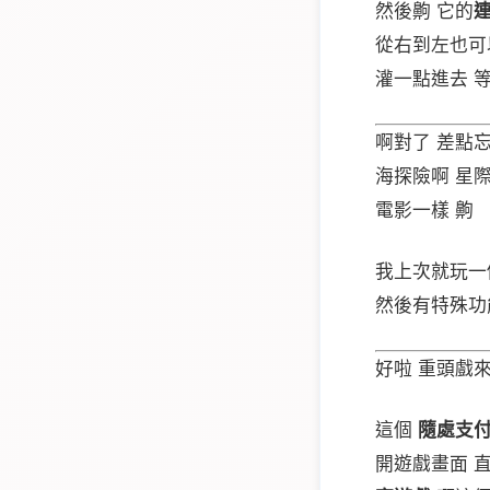
然後齁 它的
從右到左也可
灌一點進去 
啊對了 差點
海探險啊 星
電影一樣 齁
我上次就玩一
然後有特殊功
好啦 重頭戲
這個
隨處支
開遊戲畫面 