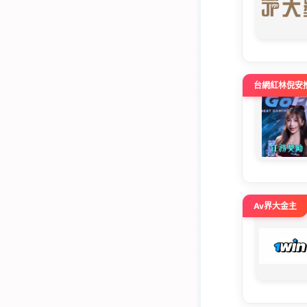
台網紅林倪安
Av界大金主