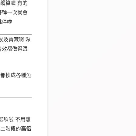
纔算喔 有的
每轉一次就會
跳停啦
埃及寶藏啊 深
音效都做得跟
案都換成各種魚
選項啦 不用離
第二階段的
高倍