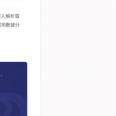
深入解析電
運用數據分