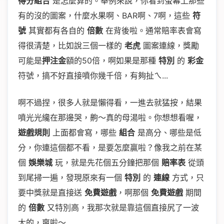
得分組合
是怎麼算的。舉例來說，你看到螢幕上那些
有的沒的圖案，什麼水果啊、BAR啊、7啊，這些
符
號
其實都有各自的
倍數
在背後啦。通常賠率表會寫
得很清楚，比如說三個一樣的
老虎
圖案連線，獎勵
可能是
押注金
額的50倍，啊如果是那種
特別
的
彩金
符號，搞不好直接噴你幾千倍，有夠扯ㄟ...
啊不過捏，很多人就是懶得看，一進去就猛按，結果
噴光光纔在那邊哭，齁～真的母湯啦。你想想看喔，
遊戲規則
上面都會寫，哪些
組合
是高分、哪些是低
分，你連這個都不看，是要怎麼贏啦？像我之前在某
個
娛樂城
玩，就是先花個五分鐘把那個
賠率表
從頭
到尾掃一遍，發現原來有一個
特別
的
連線
方式，只
要中獎就是直接送
免費遊戲
，啊那個
免費遊戲
期間
的
倍數
又特別高，我那次就是靠這個直接尻了一波
大的，爽啦～