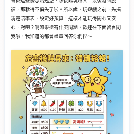
會被這些優惠給迷惑，然後越玩越大，最後輸到脫
褲，那就得不償失了啦。所以說，玩遊戲之前，先搞
清楚賠率表，設定好預算，這樣才能玩得開心又安
心，對吧？啊如果還有什麼問題，歡迎在下面留言問
我啦，我知道的都會盡量回答你們捏～