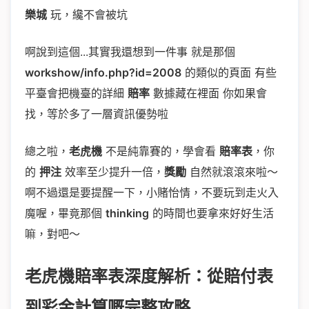
樂城
玩，纔不會被坑
啊說到這個...其實我還想到一件事 就是那個
workshow/info.php?id=2008
的類似的頁面 有些
平臺會把機臺的詳細
賠率
數據藏在裡面 你如果會
找，等於多了一層資訊優勢啦
總之啦，
老虎機
不是純靠賽的，學會看
賠率表
，你
的
押注
效率至少提升一倍，
獎勵
自然就滾滾來啦～
啊不過還是要提醒一下，小賭怡情，不要玩到走火入
魔喔，畢竟那個
thinking
的時間也要拿來好好生活
嘛，對吧～
老虎機賠率表深度解析：從
賠付表
到
彩金
計算嘅完整攻略