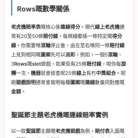
Rows
嘅數學關係
老虎機賠率表
嘅核心係
連線得分
。現代
線上老虎機
通
常有20至50條
賠付線
，每條線都係一條特定嘅
得分
線
。你需要喺
滾輪
停止後，由左至右喺同一條
賠付線
上見到相同嘅
圖案
先可以
派彩
。例如，一個5
滾輪
、
3
Rows
嘅
slot
遊戲，如果佢有25條
賠付線
，咁你每
旋
轉
一次，
機器
就會檢查呢25條
線上
有冇
中獎組合
。呢
啲
遊戲說明
通常會寫明每種
圖案
嘅
連線
數量同對應嘅
金額
。
聖誕節
主題老虎機嘅
連線賠率
實例
以一款
聖誕節
主題嘅
老虎機遊戲
為例，
賠付表
入面嘅