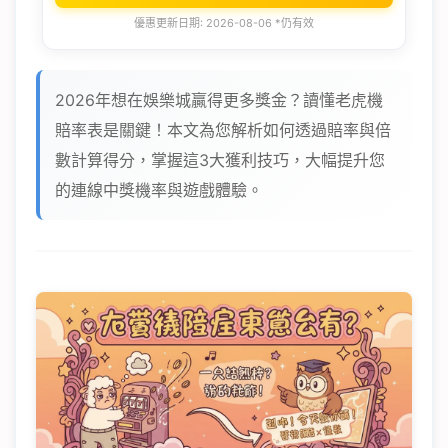
優惠更新日期: 2026-08-06 *仍有效
2026年想在娛樂城贏得更多獎金？讀懂老虎機
賠率表是關鍵！本文為您解析如何透過賠率與倍
數計算得分，掌握這3大獲利技巧，大幅提升您
的連線中獎機率與遊戲體驗。