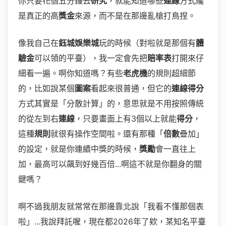
你只要花個五分鐘去
研究
，就能知道哪些
連線
方式纔
是真正的高
獎金
來源，而不是在那邊亂槍打鳥捏。
像我自己在
鈺城娛樂城
玩的時候（對啦就是那個有
體
驗金
可以領的平臺），我一定會先把
賠率表
打開來仔
細看一遍。啊你知道嗎？有些
老虎機
的規則超細節
的，比如說某個
圖案
看起來很普通，但它的
連線
得分
方式其實是「分散計算」的，意思就是不用按照傳統
的從左到右
連線
，只要畫面上有3個以上就能
得分
，
這種
規則
就很有操作空間啦。還有那種「
倍數
疊加」
的設定，就是你連續中獎的時候，
獎勵
會一直往上
加，最高可以飆到好幾百倍...啊這不就是你翻身的關
鍵嗎？
啊不過我朋友就常常在那邊靠北說「我看不懂那個表
啦」...我說拜託喔，現在都2026年了欸，某知名平臺