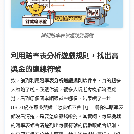
詳閱賠率表掌握致勝關鍵
利用賠率表分析遊戲規則，找出高
獎金的連線符號
欸，講到
利用賠率表分析遊戲規則
這件事，真的超多
人忽略了啦。我跟你說，很多人玩老虎機都嘛憑感
覺，看到哪個圖案順眼就壓哪個，結果噴了一堆
USDT纔在那邊哭說「怎麼都不會中」...啊你連
賠率表
都沒看清楚，是要怎麼贏錢啦齁。其實啊，每臺
機器
的
賠率表
都會清楚列出每個
符號
的
倍數
跟
組合
規則，