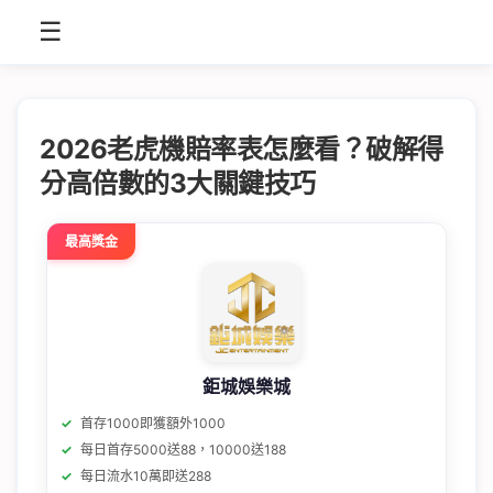
☰
2026老虎機賠率表怎麼看？破解得
分高倍數的3大關鍵技巧
最高獎金
鉅城娛樂城
首存1000即獲額外1000
每日首存5000送88，10000送188
每日流水10萬即送288