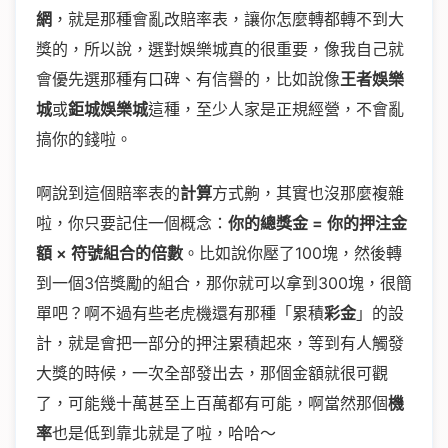
網
，就是那種會亂改賠率表，讓你怎麼轉都轉不到大
獎的，所以說，選對娛樂城真的很重要，像我自己就
會優先選那種有口碑、有信譽的，比如說像
王者娛樂
城
或
鉅城娛樂城
這種，至少人家是正規經營，不會亂
搞你的錢啦。
啊說到這個賠率表的
計算
方式齁，其實也沒那麼複雜
啦，你只要記住一個概念：
你的總獎金 = 你的押注金
額 × 符號組合的倍數
。比如說你壓了100塊，然後轉
到一個3倍獎勵的組合，那你就可以拿到300塊，很簡
單吧？啊不過有些老虎機還有那種「累積
彩金
」的設
計，就是會把一部分的押注累積起來，等到有人觸發
大獎的時候，一次全部發出去，那個金額就很可觀
了，可能幾十萬甚至上百萬都有可能，啊當然那個
機
率
也是低到靠北就是了啦，哈哈～