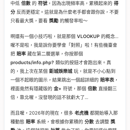
中低
倍數
的
符號
，因為出現頻率高，累積起來的
得
分
反而更穩定。這就是為什麼老手都會跟你說，不要
只看最大獎，要看
獎勵
的觸發率啦～
啊還有一個小技巧啦，就是那個
VLOOKUP
的概念...
喔不是啦，我是說你要學會「對照」啦！有些機臺會
把
賠率
藏在第二層選單，你按那個
products/info.php?
類似的按鈕才會跑出來。真
的，我上次在某個
鉅城娛樂城
玩，就是不小心點到
一個不起眼的圖示，結果跳出一個超詳細的
賠率表
，
裡面竟然有隱藏版的
金+
符號，那個
倍數
直接翻三
倍，靠北喔，沒發現的話不就虧大了...
而且喔，2026年的現在，很多
老虎機
都開始導入那
種動態
賠率
系統，會根據你累積的
分數
去調整
獎