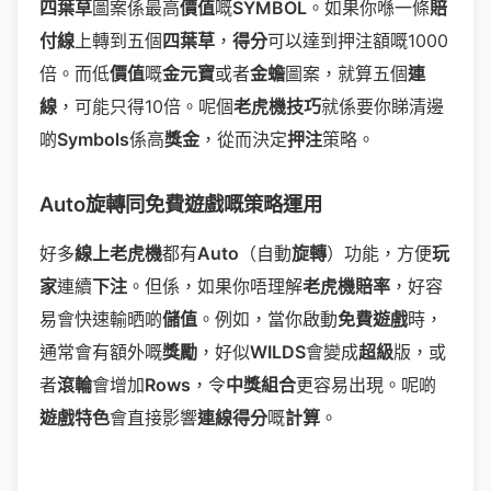
四葉草
圖案係最高
價值
嘅
SYMBOL
。如果你喺一條
賠
付線
上轉到五個
四葉草
，
得分
可以達到押注額嘅1000
倍。而低
價值
嘅
金元寶
或者
金蟾
圖案，就算五個
連
線
，可能只得10倍。呢個
老虎機技巧
就係要你睇清邊
啲
Symbols
係高
獎金
，從而決定
押注
策略。
Auto
旋轉同
免費遊戲
嘅策略運用
好多
線上老虎機
都有
Auto
（自動
旋轉
）功能，方便
玩
家
連續
下注
。但係，如果你唔理解
老虎機賠率
，好容
易會快速輸晒啲
儲值
。例如，當你啟動
免費遊戲
時，
通常會有額外嘅
獎勵
，好似
WILDS
會變成
超級
版，或
者
滾輪
會增加
Rows
，令
中獎組合
更容易出現。呢啲
遊戲特色
會直接影響
連線得分
嘅
計算
。