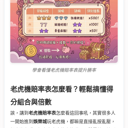
學會看懂老虎機賠率表提升勝率
老虎機賠率表怎麼看？輕鬆搞懂得
分組合與倍數
誒，講到
老虎機賠率表
怎麼看這回事吼，其實很多人
一開始進到
娛樂城
玩老虎機，都嘛是直接亂按亂壓，