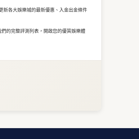
續更新各大娛樂城的最新優惠、入金出金條件
我們的完整評測列表，開啟您的優質娛樂體