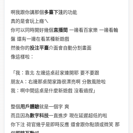
啊我跟你講那個
多臺下注
的功能
真的是會玩上癮ㄟ
你可以同時開好幾個
直播間
一邊看百家樂 一邊看輪
盤 還有一邊在看某種新遊戲
然後你的
投注平臺
介面會自動分割畫面
像這樣啦：
「我：靠北 左邊這桌莊家連開耶 要不要跟
朋友A：右邊那桌閒家路很漂亮啊 分散風險啦
我：啊中間這桌是什麼新遊戲 沒看過捏」
整個
用戶體驗
就是一個字 爽
而且因為
數字科技
一直進步 現在延遲超低的啦
你下注 荷官幾乎是即時反應 還會跟你點頭或微笑 那