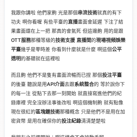
我跟你講啦 他們家齁 光是那個
串流技術
就真的有下
功夫 啊你看喔 有些平臺的
直播
畫面會延遲 下注了結
果畫面還在上一把 那真的會氣死 但這邊齁 用的是跟
OTT服務
那種等級的
技術支援
直播間
的
現場視頻娛樂
平臺
幾乎是零時差 你看到什麼就是什麼 啊這個
公平
透明
的基礎就在這裡啦
而且齁 他們不是隻有畫面流暢而已捏 那個
投注平臺
的後臺 聽說是用
API介面
去跟
系統整合
的 等於說你下
的每一注 從點下去那一刻開始 就直接寫進他們的紀
錄庫裡 完全沒辦法事後改啦 啊這個機制齁 就有點像
現在很紅的
區塊鏈技術
那種概念 只是他們不是用在加
密貨幣 是用在確保你的
投注紀錄
清清楚楚啦