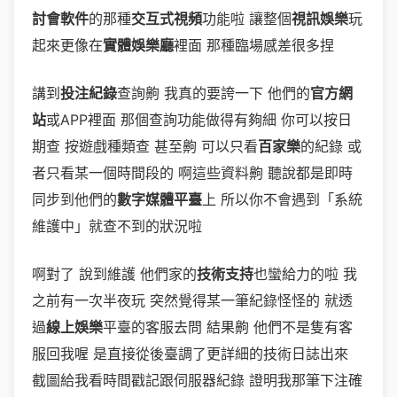
討會軟件
的那種
交互式視頻
功能啦 讓整個
視訊娛樂
玩
起來更像在
實體娛樂廳
裡面 那種臨場感差很多捏
講到
投注紀錄
查詢齁 我真的要誇一下 他們的
官方網
站
或APP裡面 那個查詢功能做得有夠細 你可以按日
期查 按遊戲種類查 甚至齁 可以只看
百家樂
的紀錄 或
者只看某一個時間段的 啊這些資料齁 聽說都是即時
同步到他們的
數字媒體平臺
上 所以你不會遇到「系統
維護中」就查不到的狀況啦
啊對了 說到維護 他們家的
技術支持
也蠻給力的啦 我
之前有一次半夜玩 突然覺得某一筆紀錄怪怪的 就透
過
線上娛樂
平臺的客服去問 結果齁 他們不是隻有客
服回我喔 是直接從後臺調了更詳細的技術日誌出來
截圖給我看時間戳記跟伺服器紀錄 證明我那筆下注確