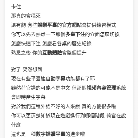
卡住
那真的會嘔死
還有齁 有些
娛樂平臺
的
官方網站
會提供練習模式
你可以先去熟悉一下那個
多臺下注
的介面怎麼切換
怎麼快速下注 怎麼看各桌的歷史紀錄
熟悉之後 你的
互動體驗
會整個提升
對了 突然想到
現在有些平臺連
自動字幕
功能都有了耶
雖然荷官講的可能不是中文 但那個
視頻內容管理
系統
會即時產生字幕
對於我們這種外語不好的人來說 真的方便很多啦
你可以更清楚知道現在遊戲進行到哪個階段 荷官在說
什麼
這也是一種
數字媒體平臺
的進步啦