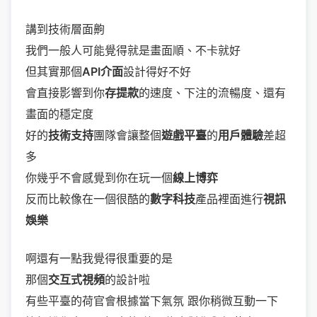
講到技術層面齁
我們一般人可能覺得就是畫面順、不卡就好
但其實那個
API介面
設計得好不好
會直接影響到你
存提款
的速度、下注的流暢度、還有
畫面的穩定度
好的
技術支持
團隊會讓整個
遊戲平臺
的
用戶體驗
差超
多
你幾乎不會感覺到你在玩一個
線上博弈
反而比較像在一個很酷的
數字科技
產品裡面進行
視訊
娛樂
啊還有一點我覺得很重要的是
那個
交互式視頻
的設計啦
有些平臺的荷官會根據當下氣氛 跟你稍微互動一下