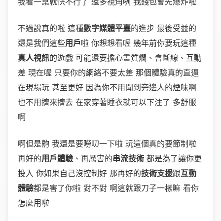
我看一桌就快不行了 還多視角咧 我錢包會先爆炸啦
不過說真的啦 這種
數字媒體平臺
的進步 最後受益的
還是我們這些
用戶
啦 你想想看喔 幾年前你要玩這種
真人視訊
的遊戲 可能還要擔心畫質爛、會斷線、互動
差 現在喔 只要你的網絡不要太差 那個體驗真的直逼
在現場玩 甚至更好 因為你不用聞到旁邊人的煙味啊
也不用擠來擠去 在家穿著睡衣就可以下注了 多舒服
啊
啊但是齁 我還是要嘮叨一下啦 玩這個真的要節制啦
再好的
用戶體驗
、再厲害的
串流技術
都是為了讓你更
投入 你如果自己沒控制好 那再好的
技術支援
跟
互動
體驗
都是害了你啦 對不對 啊這就跟刀子一樣嘛 看你
怎麼用啦