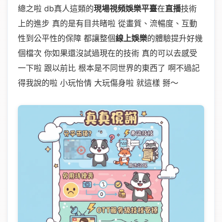
總之啦 db真人這類的
現場視頻娛樂平臺
在
直播
技術
上的進步 真的是有目共睹啦 從畫質、流暢度、互動
性到公平性的保障 都讓整個
線上娛樂
的體驗提升好幾
個檔次 你如果還沒試過現在的技術 真的可以去感受
一下啦 跟以前比 根本是不同世界的東西了 啊不過記
得我說的啦 小玩怡情 大玩傷身啦 就這樣 掰～