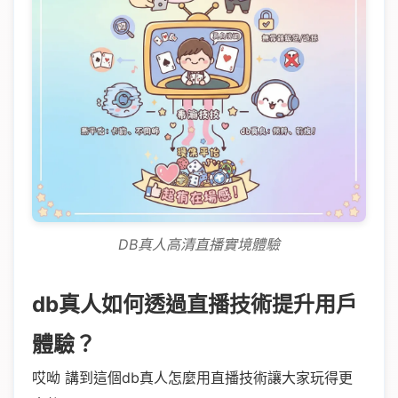
DB真人高清直播實境體驗
db真人如何透過直播技術提升用戶
體驗？
哎呦 講到這個db真人怎麼用直播技術讓大家玩得更