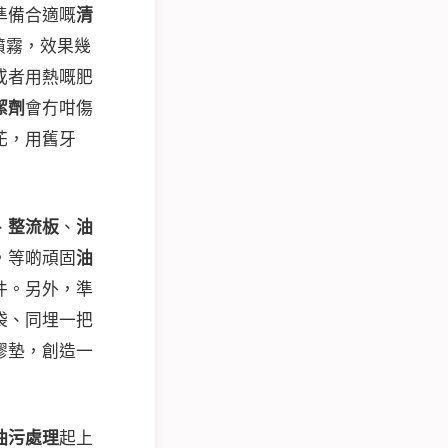
準備合適嘅
清
噴霧，效果幾
或者用熱嘅肥
潔劑
會冇咁傷
花，用舊牙
、
整流板
、
油
，等啲頑固
油
件。另外，準
袋、同埋一把
膠墊，創造一
油污處理
起上