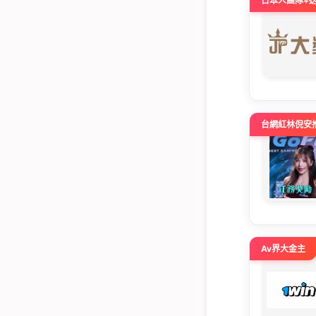
日本人團隊+送
台網紅林倪安
Av界大金主