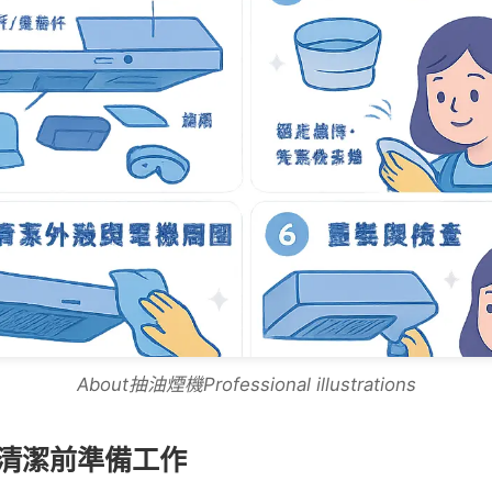
About抽油煙機Professional illustrations
清潔前準備工作