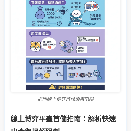
揭開線上博弈首儲優惠陷阱
線上博弈平臺首儲指南：解析快速