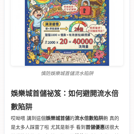
慎防娛樂城首儲流水陷阱
娛樂城首儲祕笈：如何避開流水倍
數陷阱
哎呦喂 講到這個
娛樂城首儲
的
流水倍數陷阱
齁 真的
是太多人踩雷了啦 尤其是新手 看到
首儲優惠
送很大