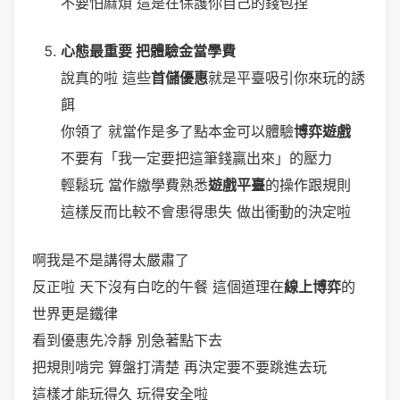
不要怕麻煩 這是在保護你自己的錢包捏
心態最重要 把體驗金當學費
說真的啦 這些
首儲優惠
就是平臺吸引你來玩的誘
餌
你領了 就當作是多了點本金可以體驗
博弈遊戲
不要有「我一定要把這筆錢贏出來」的壓力
輕鬆玩 當作繳學費熟悉
遊戲平臺
的操作跟規則
這樣反而比較不會患得患失 做出衝動的決定啦
啊我是不是講得太嚴肅了
反正啦 天下沒有白吃的午餐 這個道理在
線上博弈
的
世界更是鐵律
看到優惠先冷靜 別急著點下去
把規則啃完 算盤打清楚 再決定要不要跳進去玩
這樣才能玩得久 玩得安全啦