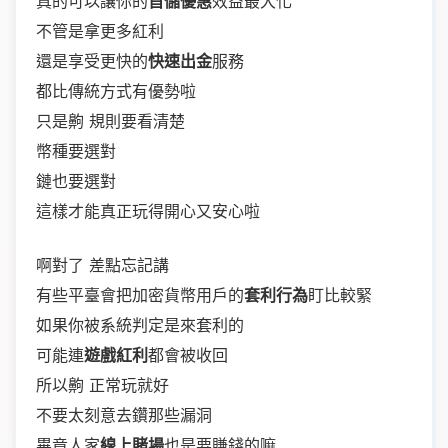
真的可以讓你的
首儲優惠
效益最大化
不管是拿更多紅利
還是享受更快的
快速出金
服務
都比傳統方式有優勢啦
只是齁 規則要看清楚
幣種要選對
鏈也要選對
這樣才能真正玩得開心又安心啦
啊對了 差點忘記講
有些平臺會把加密貨幣用戶的
套利行為
盯比較緊
如果你被系統判定是來套利的
可能連
遊戲紅利
都會被收回
所以齁 正常玩就好
不要太刻意去鑽那些漏洞
畢竟人家
線上賭場
也是要賺錢的嘛