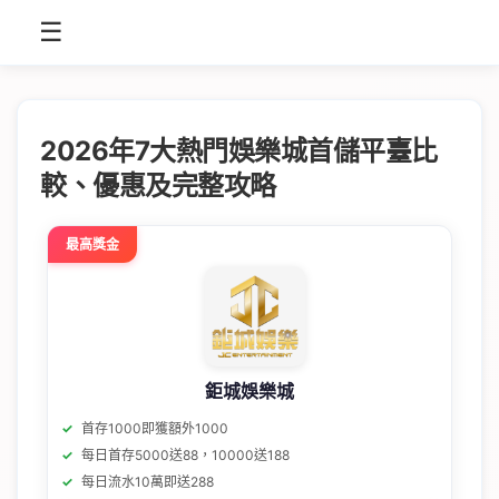
☰
2026年7大熱門娛樂城首儲平臺比
較、優惠及完整攻略
最高獎金
鉅城娛樂城
首存1000即獲額外1000
每日首存5000送88，10000送188
每日流水10萬即送288