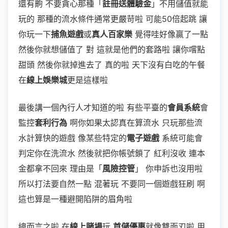
還有齁 不要貪心那種「
註冊送體驗金
」不用儲值就能
玩的 那種的流水條件通常更嚴苛啦 可能50倍起跳 讓
你玩一下
捕魚遊戲
或
真人百家樂
覺得哇好像贏了一點
然後你就想儲值了 對 這就是他們的套路啦 讓你嚐點
甜頭 然後你就掉進去了 真的啦 天下沒有白吃的午餐
在
線上娛樂城
更是這樣啦
最後講一個內行人才知道的啦 有些平臺的
會員系統
會
監控
套利行為
啊你如果太認真在算流水 只玩那些流
水計算快的遊戲 像某些特定的
電子遊戲
系統可能會
判定你在洗流水 然後就把你帳號鎖了 紅利沒收 連本
金都拿不回來 理由是「
風險控管
」 你申訴也沒用啦
所以打法要自然一點 混著玩 不要同一個遊戲狂刷 啊
這也算是一種避開陷阱的眉角啦
總而言之啦 在
線上賭場
玩
首儲優惠
就像雙面刃啦 用