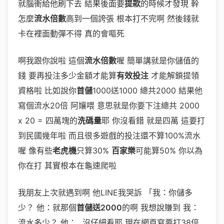
就腦衝給他刷下去 結果後面要
提款
的時候才發現 幹
怎麼
流水倍數
高到一個誇張 根本打不完啊 然後錢就
卡在裡面動彈不得 真的會嘔死
啊我跟你說啦 這個
流水倍數
喔 簡單講就是你儲值的
錢 要再投注多少金額才能算
有效投注
才能解鎖提領
資格啦 比如說你
首儲
1000送1000 總共2000 結果他
寫個流水20倍 阿孃喂 意思就是你要下注總共 2000
x 20 = 四萬塊的
洗碼量
耶 你沒看錯 就是四萬 這要打
到民國幾年啦 而且很多遊戲的投注還不算100%流水
喔 像有些
老虎機
只算30%
百家樂
可能算50% 你以為
你在打 其實根本在龜速爬啦
我朋友上次就遇到啊 他LINE我哭訴 「我：你儲多
少？ 他：就那個
首儲送2000
的啊 我想說賺到 我：
流水多少？ 他：...沒仔細看耶 現在網頁寫要打38倍