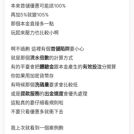
本來首儲優惠可能送100%
再加5%就變105%
那個本金直接多一點
玩起來壓力也比較小啊
啊不過齁 這裡有個
首儲陷阱
要小心
就是那個
流水倍數
的計算方式
有的平臺會把
體驗金
跟本金產生的
有效投注
分開算
你如果用加密貨幣存
有時候那個
洗碼量
要求會比較低
或是
提款服務
的
出金速度
會優先處理
這點真的要仔細看規則啦
不要只看優惠多就衝下去
我上次就看到一個案例齁