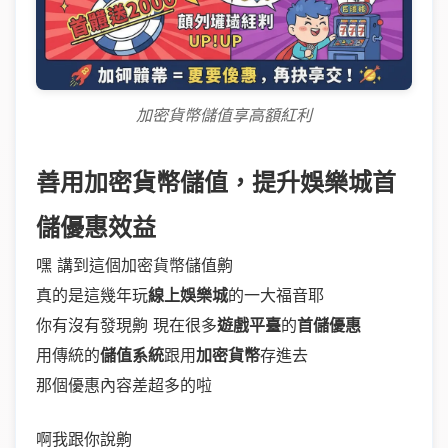
加密貨幣儲值享高額紅利
善用加密貨幣儲值，提升娛樂城首
儲優惠效益
嘿 講到這個加密貨幣儲值齁
真的是這幾年玩
線上娛樂城
的一大福音耶
你有沒有發現齁 現在很多
遊戲平臺
的
首儲優惠
用傳統的
儲值系統
跟用
加密貨幣
存進去
那個優惠內容差超多的啦
啊我跟你說齁