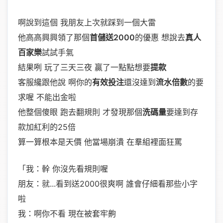
啊說到這個 我朋友上次就踩到一個大雷
他高高興興領了那個
首儲送2000
的優惠 想說去
真人
百家樂
試試手氣
結果咧 玩了三天三夜 贏了一點點想要
提款
客服纔跟他說 啊你的
有效投注
還沒達到
流水倍數
的要
求喔 不能出金啦
他整個傻眼 跑去翻規則 才發現那個
洗碼量
要達到存
款加紅利的25倍
算一算根本是天價 他當場崩潰 在羣組裡面狂罵
「我：幹 你沒先看規則喔
朋友：就...看到送2000很爽啊 誰會仔細看那些小字
啦
我：啊你不看 現在被套牢齁