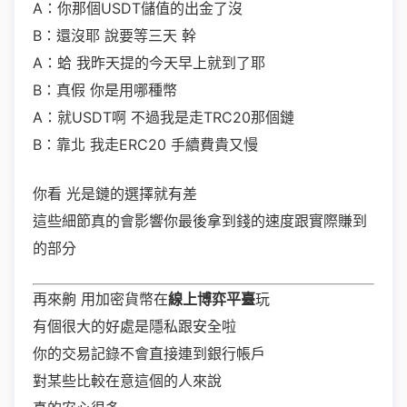
A：你那個USDT儲值的出金了沒
B：還沒耶 說要等三天 幹
A：蛤 我昨天提的今天早上就到了耶
B：真假 你是用哪種幣
A：就USDT啊 不過我是走TRC20那個鏈
B：靠北 我走ERC20 手續費貴又慢
你看 光是鏈的選擇就有差
這些細節真的會影響你最後拿到錢的速度跟實際賺到
的部分
再來齁 用加密貨幣在
線上博弈平臺
玩
有個很大的好處是隱私跟安全啦
你的交易記錄不會直接連到銀行帳戶
對某些比較在意這個的人來說