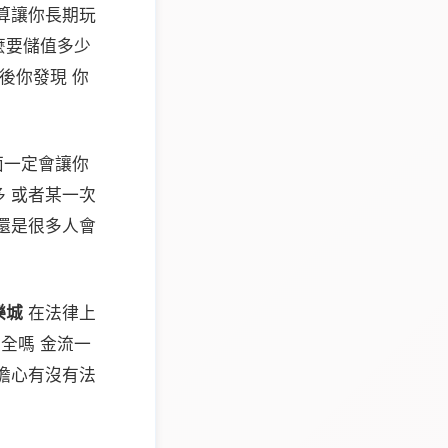
打算讓你長期玩
麼要儲值多少
後你發現 你
面一定會讓你
多 或者某一次
但還是很多人會
樂城
在法律上
全嗎 金流一
要擔心有沒有法