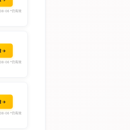
08-06 *仍有效
 →
08-06 *仍有效
 →
08-06 *仍有效