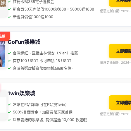
註冊即贈388電子體驗金
新會員30天內儲值10000送888，50000送1888
優惠更新日期: 2026-
新會員儲值1000送1000
推薦
GoFun娛樂城
立即體驗
台灣網紅、直播主林倪安（Nian）推薦
首存100 USDT 即可申請 18 USDT
優惠更新日期: 2026-
台灣首選虛擬貨幣娛樂城(高匿名性)
1win娛樂城
立即體驗
常常在P站贊助(可在P站搜1win)
500%首儲獎金，加密貨幣玩家首選
優惠更新日期: 2026-
巨無霸級的娛樂城, 提供超過 10,000 款遊戲