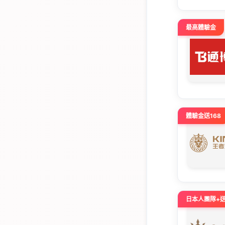
最高體驗金
體驗金送168
日本人團隊+送