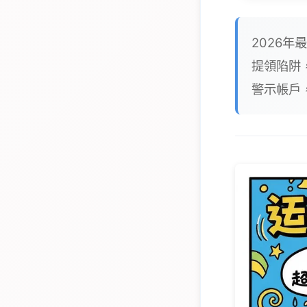
2026
提領陷阱
警示帳戶