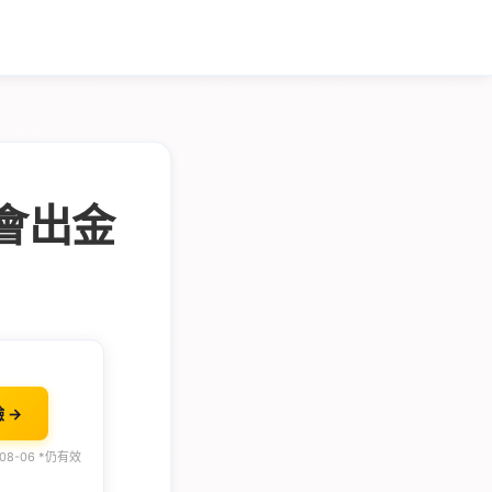
會出金
 →
08-06 *仍有效