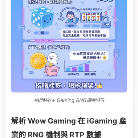
揭開Wow Gaming RNG機制與R
解析 Wow Gaming 在 iGaming 產
業的 RNG 機制與 RTP 數據