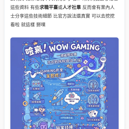
這些資料 有些
求職平臺
或
人才社羣
反而會有業內人
士分享這些技術細節 比官方說法還真實 可以去挖挖
看啦 就這樣 掰噗