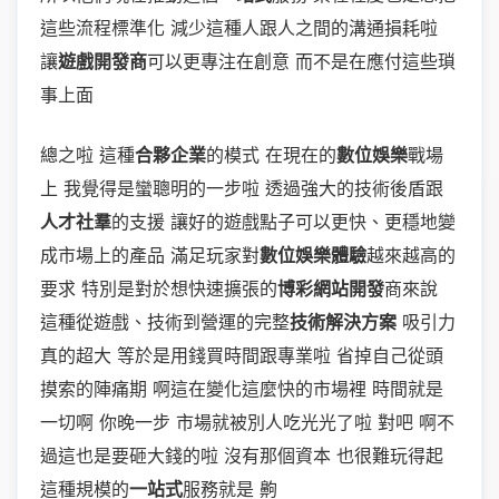
這些流程標準化 減少這種人跟人之間的溝通損耗啦
讓
遊戲開發商
可以更專注在創意 而不是在應付這些瑣
事上面
總之啦 這種
合夥企業
的模式 在現在的
數位娛樂
戰場
上 我覺得是蠻聰明的一步啦 透過強大的技術後盾跟
人才社羣
的支援 讓好的遊戲點子可以更快、更穩地變
成市場上的產品 滿足玩家對
數位娛樂體驗
越來越高的
要求 特別是對於想快速擴張的
博彩網站開發
商來說
這種從遊戲、技術到營運的完整
技術解決方案
吸引力
真的超大 等於是用錢買時間跟專業啦 省掉自己從頭
摸索的陣痛期 啊這在變化這麼快的市場裡 時間就是
一切啊 你晚一步 市場就被別人吃光光了啦 對吧 啊不
過這也是要砸大錢的啦 沒有那個資本 也很難玩得起
這種規模的
一站式
服務就是 齁