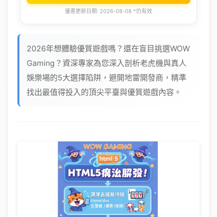
優惠更新日期: 2026-08-08 *仍有效
2026年想體驗優質遊戲嗎？還在盲目挑選WOW
Gaming？資深專家為您深入剖析老虎機與真人
娛樂場的5大選擇陷阱，避開地雷開發商，精準
找出最值得投入的頂尖平臺與優質遊戲內容。