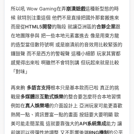
所以吼 Wow Gaming在弄
崩潰遊戲
這種新型態的時
候 就特別注重這個 他們不是直接把國外那套搬進來
而是從
HTML5開發
的階段 就讓亞洲區的
合夥企業
跟
在地團隊參與 把一些本地元素塞進去 像是用東方龍
的造型當倍數符號啊 或是崩潰前的音效用比較緊張的
鑼鼓聲 而不是西方的警報聲 這種小細節 玩家其實都
感覺得出來啦 啊雖然不會特別講 但玩起來就是比較
「對味」
再來齁
多語言支持
根本只是基本款而已啦 真正的挑
戰是
多媒體
跟
互動式娛樂
的整合要怎麼符合本地習慣
例如在
真人娛樂場
的介面設計上 亞洲玩家可能更喜歡
熱鬧一點、資訊豐富一點的畫面 按鈕要大要明顯 歐
美可能走簡潔風 這就要靠強大的
API系統集成
能力 讓
前端可以很彈性地調整 又不影響後端
RNG機制
的公平