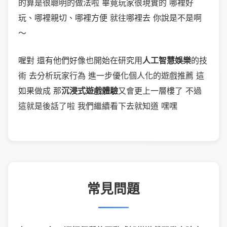
的算是很聰明的做法啦 畢竟玩家很現實的 哪裡好
玩、哪裡親切、哪裡方便 就往哪裡去 你說是不是啊
～
喔對 還有他們好像也開始在研究用
人工智慧娛樂
的技
術 去分析玩家行為 進一步優化個人化的遊戲推薦 這
如果做成 那
沉浸式遊戲體驗
又會更上一層樓了 不過
這就是後話了啦 我們繼續看下去就知道 嘿嘿
常見問題