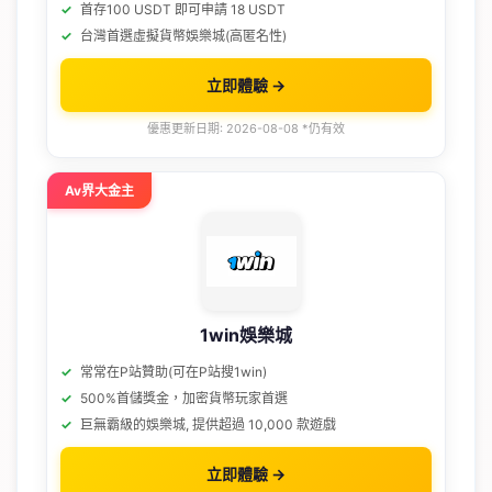
首存100 USDT 即可申請 18 USDT
台灣首選虛擬貨幣娛樂城(高匿名性)
立即體驗 →
優惠更新日期: 2026-08-08 *仍有效
Av界大金主
1win娛樂城
常常在P站贊助(可在P站搜1win)
500%首儲獎金，加密貨幣玩家首選
巨無霸級的娛樂城, 提供超過 10,000 款遊戲
立即體驗 →