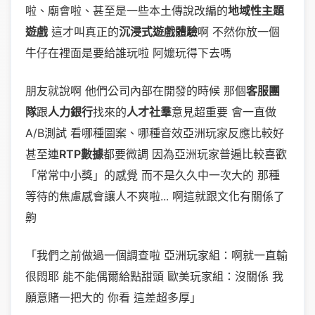
啦、廟會啦、甚至是一些本土傳說改編的
地域性主題
遊戲
這才叫真正的
沉浸式遊戲體驗
啊 不然你放一個
牛仔在裡面是要給誰玩啦 阿嬤玩得下去嗎
朋友就說啊 他們公司內部在開發的時候 那個
客服團
隊
跟
人力銀行
找來的
人才社羣
意見超重要 會一直做
A/B測試 看哪種圖案、哪種音效亞洲玩家反應比較好
甚至連
RTP數據
都要微調 因為亞洲玩家普遍比較喜歡
「常常中小獎」的感覺 而不是久久中一次大的 那種
等待的焦慮感會讓人不爽啦... 啊這就跟文化有關係了
齁
「我們之前做過一個調查啦 亞洲玩家組：啊就一直輸
很悶耶 能不能偶爾給點甜頭 歐美玩家組：沒關係 我
願意賭一把大的 你看 這差超多厚」